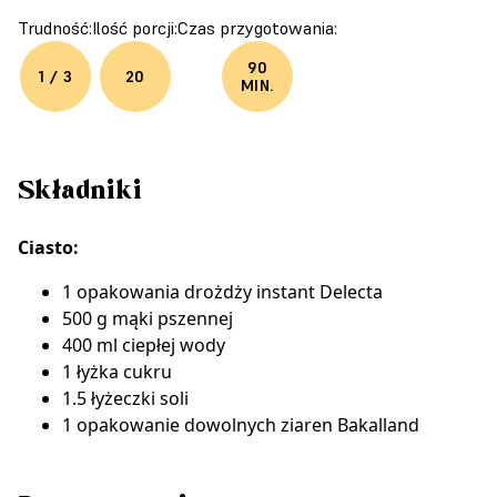
Trudność:
Ilość porcji:
Czas przygotowania:
90
1 / 3
20
MIN.
Składniki
Ciasto:
1 opakowania
drożdży instant Delecta
500 g mąki pszennej
400 ml ciepłej wody
1 łyżka cukru
1.5 łyżeczki soli
1 opakowanie dowolnych
ziaren Bakalland