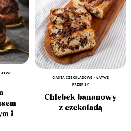
 ŁATWE
CIASTA CZEKOLADOWE - ŁATWE
PRZEPISY
a
Chlebek bananowy
usem
z czekoladą
ym i