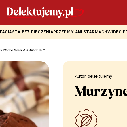
TA
CIASTA BEZ PIECZENIA
PRZEPISY ANI STARMACH
WIDEO P
SY
MURZYNEK Z JOGURTEM
|
Autor: delektujemy
Murzyne