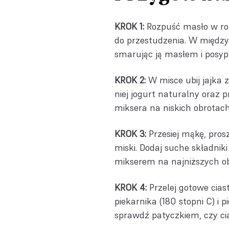
KROK 1:
Rozpuść masło w ron
do przestudzenia. W międzyc
smarując ją masłem i posypu
KROK 2:
W misce ubij jajka 
niej jogurt naturalny oraz 
miksera na niskich obrotach
KROK 3:
Przesiej mąkę, pros
miski. Dodaj suche składniki
mikserem na najniższych obr
KROK 4:
Przelej gotowe cia
piekarnika (180 stopni C) i 
sprawdź patyczkiem, czy cia