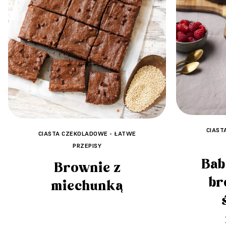
CIAST
CIASTA CZEKOLADOWE - ŁATWE
PRZEPISY
Bab
Brownie z
br
miechunką