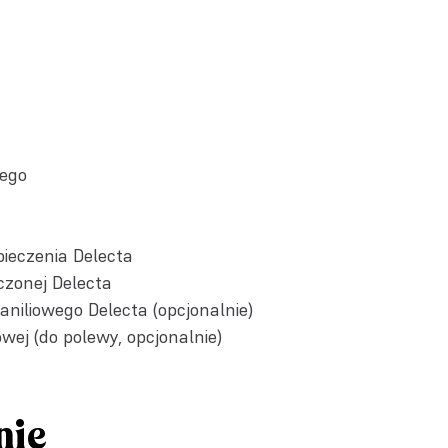
nego
pieczenia Delecta
czonej Delecta
aniliowego Delecta
(opcjonalnie)
wej (do polewy, opcjonalnie)
nie