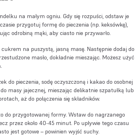
delku na małym ogniu. Gdy się rozpuści, odstaw je
zasie przygotuj formę do pieczenia (np. keksówkę),
jąc odrobiną mąki, aby ciasto nie przywarło.
z cukrem na puszystą, jasną masę. Następnie dodaj do
przestudzone masło, dokładnie mieszając. Możesz użyć
.
zek do pieczenia, sodę oczyszczoną i kakao do osobnej
 do masy jajecznej, mieszając delikatnie szpatułką lub
otach, aż do połączenia się składników.
sto do przygotowanej formy. Wstaw do nagrzanego
piecz przez około 40-45 minut. Po upływie tego czasu
sto jest gotowe – powinien wyjść suchy.