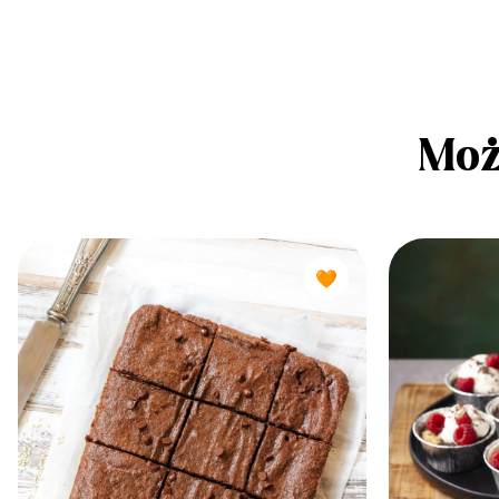
Moż
🧡