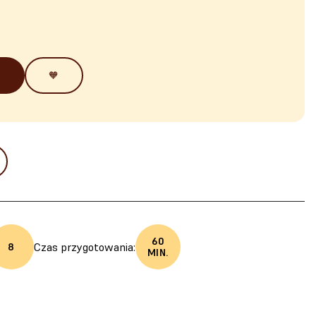
🧡
60
Czas przygotowania:
8
MIN.