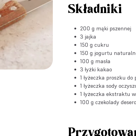
Składniki
200 g mąki pszennej
3 jajka
150 g cukru
150 g jogurtu natural
100 g masła
3 łyżki kakao
1 łyżeczka
proszku do 
1 łyżeczka
sody oczysz
1 łyżeczka
ekstraktu w
100 g czekolady desero
Przygotowa