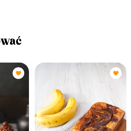
ować
🧡
🧡