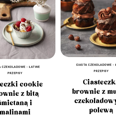
CIASTA CZEKOLADOWE -
A CZEKOLADOWE - ŁATWE
PRZEPISY
PRZEPISY
Ciasteczk
eczki cookie
brownie z m
ownie z bitą
czekoladow
śmietaną i
polewą
malinami