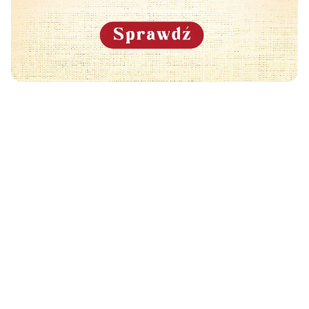
Może Cię również zainteresować
🧡