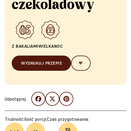
czekoladowy
Z BAKALIAMI
WIELKANOC
WYDRUKUJ PRZEPIS
🧡
Udostępnij:
Trudność:
Ilość porcji:
Czas przygotowania:
90