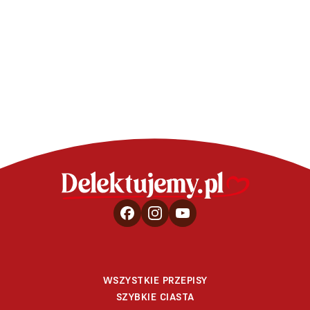
Torcik cytrynowo-
Tort ma
limonkowy
WSZYSTKIE PRZEPISY
SZYBKIE CIASTA