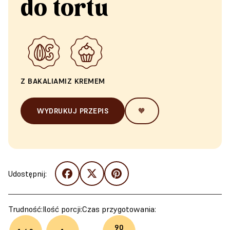
do tortu
Z BAKALIAMI
Z KREMEM
WYDRUKUJ PRZEPIS
🧡
Udostępnij:
Trudność:
Ilość porcji:
Czas przygotowania:
90