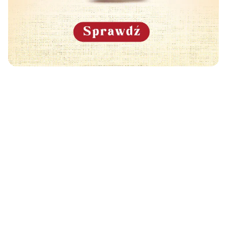
Może Cię również zainteresować
🧡