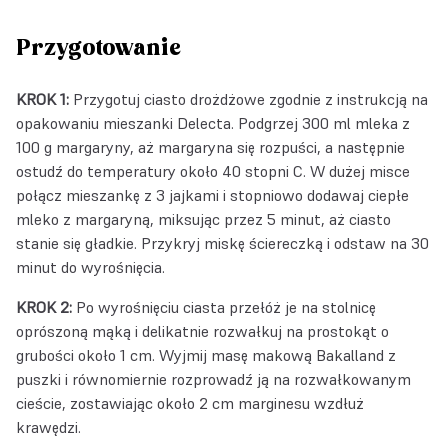
Przygotowanie
KROK 1:
Przygotuj ciasto drożdżowe zgodnie z instrukcją na
opakowaniu mieszanki Delecta. Podgrzej 300 ml mleka z
100 g margaryny, aż margaryna się rozpuści, a następnie
ostudź do temperatury około 40 stopni C. W dużej misce
połącz mieszankę z 3 jajkami i stopniowo dodawaj ciepłe
mleko z margaryną, miksując przez 5 minut, aż ciasto
stanie się gładkie. Przykryj miskę ściereczką i odstaw na 30
minut do wyrośnięcia.
KROK 2:
Po wyrośnięciu ciasta przełóż je na stolnicę
oprószoną mąką i delikatnie rozwałkuj na prostokąt o
grubości około 1 cm. Wyjmij masę makową Bakalland z
puszki i równomiernie rozprowadź ją na rozwałkowanym
cieście, zostawiając około 2 cm marginesu wzdłuż
krawędzi.