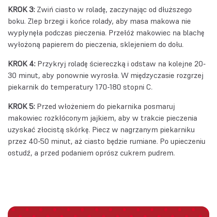
KROK 3:
Zwiń ciasto w roladę, zaczynając od dłuższego
boku. Zlep brzegi i końce rolady, aby masa makowa nie
wypłynęła podczas pieczenia. Przełóż makowiec na blachę
wyłożoną papierem do pieczenia, sklejeniem do dołu.
KROK 4:
Przykryj roladę ściereczką i odstaw na kolejne 20-
30 minut, aby ponownie wyrosła. W międzyczasie rozgrzej
piekarnik do temperatury 170-180 stopni C.
KROK 5:
Przed włożeniem do piekarnika posmaruj
makowiec rozkłóconym jajkiem, aby w trakcie pieczenia
uzyskać złocistą skórkę. Piecz w nagrzanym piekarniku
przez 40-50 minut, aż ciasto będzie rumiane. Po upieczeniu
ostudź, a przed podaniem oprósz cukrem pudrem.