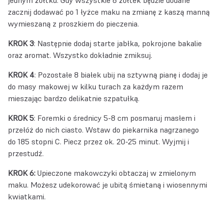
jednym żółtku. Gdy wszystkie 8 żółtek będzie dodane
zacznij dodawać po 1 łyżce maku na zmianę z kaszą manną
wymieszaną z proszkiem do pieczenia.
KROK 3
: Następnie dodaj starte jabłka, pokrojone bakalie
oraz aromat. Wszystko dokładnie zmiksuj.
KROK 4
: Pozostałe 8 białek ubij na sztywną pianę i dodaj je
do masy makowej w kilku turach za każdym razem
mieszając bardzo delikatnie szpatułką.
KROK 5
: Foremki o średnicy 5-8 cm posmaruj masłem i
przełóż do nich ciasto. Wstaw do piekarnika nagrzanego
do 185 stopni C. Piecz przez ok. 20-25 minut. Wyjmij i
przestudź.
KROK 6:
Upieczone makowczyki obtaczaj w zmielonym
maku. Możesz udekorować je ubitą śmietaną i wiosennymi
kwiatkami.