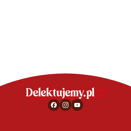
bułeczki
WIELKANOC - PRZ
Mazurek pi
kremem cy