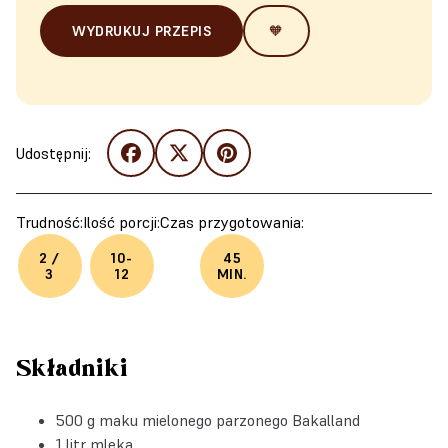
WYDRUKUJ PRZEPIS
🧡
Udostępnij:
Trudność:
Ilość porcji:
Czas przygotowania:
2 /
10-
45
3
12
MIN.
Składniki
500 g
maku mielonego parzonego Bakalland
1 litr mleka