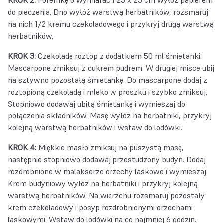
KROK 2:
Foremkę o wymiarach 25 x 25 cm wyłóż papierem
do pieczenia. Dno wyłóż warstwą herbatników, rozsmaruj
na nich 1/2 kremu czekoladowego i przykryj drugą warstwą
herbatników.
KROK 3:
Czekoladę roztop z dodatkiem 50 ml śmietanki.
Mascarpone zmiksuj z cukrem pudrem. W drugiej misce ubij
na sztywno pozostałą śmietankę. Do mascarpone dodaj z
roztopioną czekoladą i mleko w proszku i szybko zmiksuj.
Stopniowo dodawaj ubitą śmietankę i wymieszaj do
połączenia składników. Masę wyłóż na herbatniki, przykryj
kolejną warstwą herbatników i wstaw do lodówki.
KROK 4:
Miękkie masło zmiksuj na puszystą masę,
następnie stopniowo dodawaj przestudzony budyń. Dodaj
rozdrobnione w malakserze orzechy laskowe i wymieszaj.
Krem budyniowy wyłóż na herbatniki i przykryj kolejną
warstwą herbatników. Na wierzchu rozsmaruj pozostały
krem czekoladowy i posyp rozdrobnionymi orzechami
laskowymi. Wstaw do lodówki na co najmniej 6 godzin.