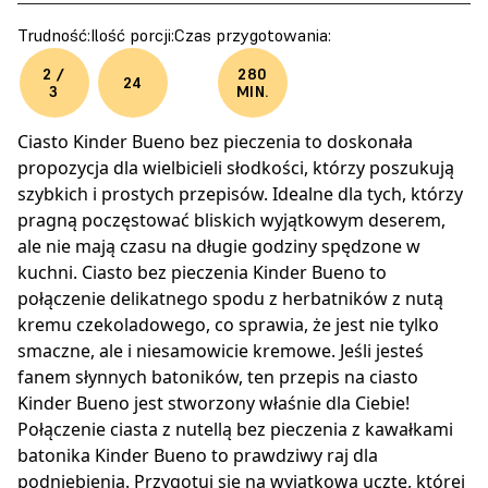
Trudność:
Ilość porcji:
Czas przygotowania:
2 /
280
24
3
MIN.
Ciasto Kinder Bueno bez pieczenia to doskonała
propozycja dla wielbicieli słodkości, którzy poszukują
szybkich i prostych przepisów. Idealne dla tych, którzy
pragną poczęstować bliskich wyjątkowym deserem,
ale nie mają czasu na długie godziny spędzone w
kuchni. Ciasto bez pieczenia Kinder Bueno to
połączenie delikatnego spodu z herbatników z nutą
kremu czekoladowego, co sprawia, że jest nie tylko
smaczne, ale i niesamowicie kremowe. Jeśli jesteś
fanem słynnych batoników, ten przepis na ciasto
Kinder Bueno jest stworzony właśnie dla Ciebie!
Połączenie ciasta z nutellą bez pieczenia z kawałkami
batonika Kinder Bueno to prawdziwy raj dla
podniebienia. Przygotuj się na wyjątkową ucztę, której