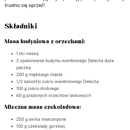
trudno się oprzeć!
Składniki
Masa budyniowa z orzechami:
1 litr mleka
2 opakowania
budyniu waniliowego Delecta duża
paczka
200 g miękkiego masła
1/2 saszetki
cukru wanilinowego Delecta
100 g cukru drobnego
60 g prażonych orzechów laskowych
Mleczna masa czekoladowa:
250 g serka mascarpone
100 g czekolady gorzkiej