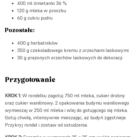
400 ml śmietanki 36 %
120 g mleka w proszku
60 g cukru pudru
Pozostałe:
400 g herbatników
350 g czekoladowego kremu z orzechami laskowymi
30 g prażonych orzechów laskowych do dekoracji
Przygotowanie
KROK 1:
W rondelku zagotuj 750 ml mleka, cukier drobny
oraz cukier wanilinowy. 2 opakowania budyniu waniliowego
wymieszaj w 250 ml mleka i wlej do gotującego się mleka.
Gotuj chwilę, intensywnie mieszając, aż budyń zgęstnieje.
Przykryj rondel i zostaw od ostudzenia.