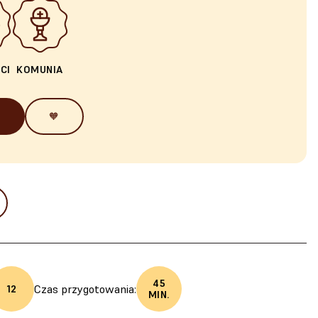
CI
KOMUNIA
🧡
45
Czas przygotowania:
12
MIN.