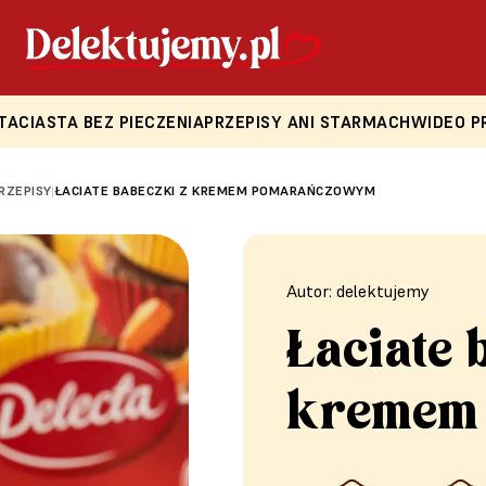
TA
CIASTA BEZ PIECZENIA
PRZEPISY ANI STARMACH
WIDEO P
PRZEPISY
ŁACIATE BABECZKI Z KREMEM POMARAŃCZOWYM
|
Autor: delektujemy
Łaciate 
kremem