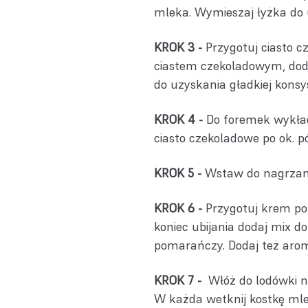
mleka. Wymieszaj łyżka do u
KROK 3 -
Przygotuj ciasto c
ciastem czekoladowym, dodaj
do uzyskania gładkiej konsys
KROK 4 -
Do foremek wykład
ciasto czekoladowe po ok. pó
KROK 5 -
Wstaw do nagrzaneg
KROK 6 -
Przygotuj krem po
koniec ubijania dodaj mix 
pomarańczy. Dodaj też ar
KROK 7 -
Włóż do lodówki n
W każda wetknij kostkę mle