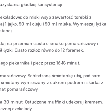
zyskania gładkiej konsystencji.
zekoladowe: do miski wsyp zawartość torebki z
 1 jajko, 50 ml oleju i 50 ml mleka. Wymieszaj łyżka
tencji.
aj na przemian ciasto o smaku pomarańczowy i
ł łyżki. Ciasto rozłóż równo do 12 foremek.
o piekarnika i piecz przez 16-18 minut.
marańczowy. Schłodzoną śmietankę ubij, pod sam
do śmietany wymieszany z cukrem pudrem i skórka z
omat pomarańczowy.
a 30 minut. Ostudzone muffinki udekoruj kremem.
cznej czekolady.