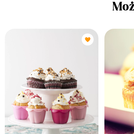
Moż
🧡