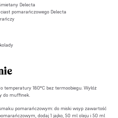
śmietany Delecta
 ciast pomarańczowego Delecta
arańczy
kolady
nie
do temperatury 180*C bez termoobiegu. Wyłóż
y do muffinek.
o smaku pomarańczowym: do miski wsyp zawartość
pomarańczowym, dodaj 1 jajko, 50 ml oleju i 50 ml