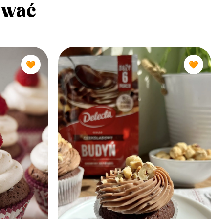
ować
🧡
🧡