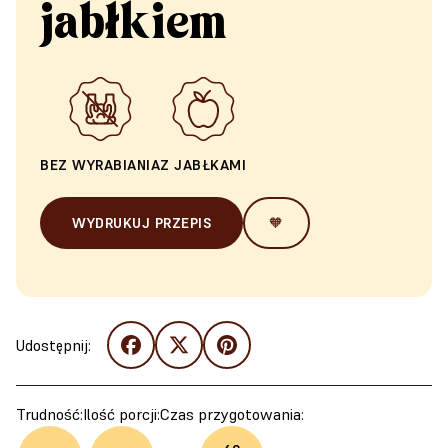
jabłkiem
BEZ WYRABIANIA
Z JABŁKAMI
WYDRUKUJ PRZEPIS
🧡
Udostępnij:
Trudność:
Ilość porcji:
Czas przygotowania: