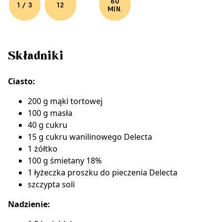
60
1 / 3
12
MIN.
Składniki
Ciasto:
200 g mąki tortowej
100 g masła
40 g cukru
15 g
cukru wanilinowego Delecta
1 żółtko
100 g śmietany 18%
1 łyżeczka
proszku do pieczenia Delecta
szczypta soli
Nadzienie: