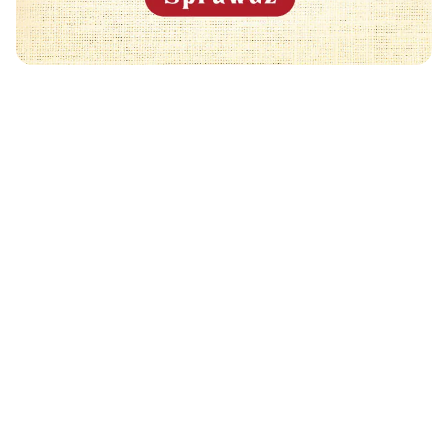
Może Cię również zainteresować
🧡
CIASTA KRUCHE - SPRAWDZONE PRZEPISY