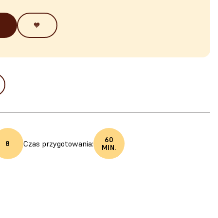
🧡
60
Czas przygotowania:
8
MIN.