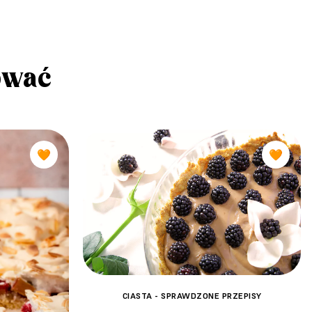
ować
🧡
🧡
CIASTA - SPRAWDZONE PRZEPISY