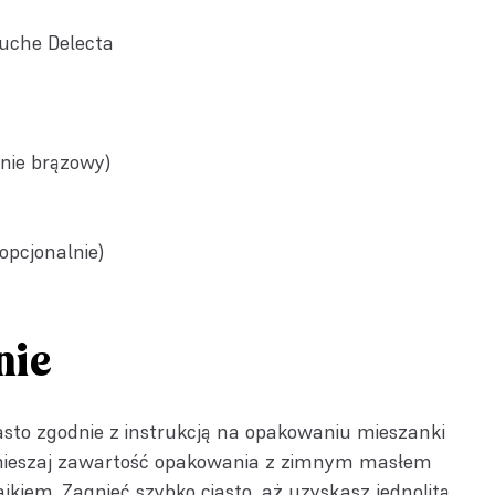
ruche Delecta
lnie brązowy)
opcjonalnie)
nie
asto zgodnie z instrukcją na opakowaniu mieszanki
mieszaj zawartość opakowania z zimnym masłem
jkiem. Zagnieć szybko ciasto, aż uzyskasz jednolitą