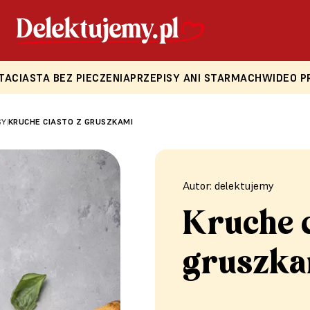
TA
CIASTA BEZ PIECZENIA
PRZEPISY ANI STARMACH
WIDEO P
SY
KRUCHE CIASTO Z GRUSZKAMI
|
Autor: delektujemy
Kruche c
gruszka