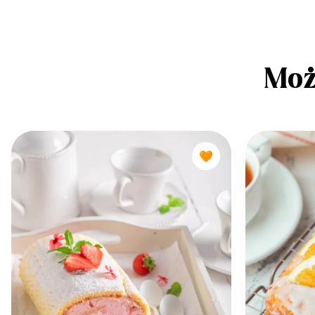
Moż
🧡