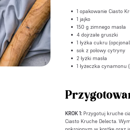
1 opakowanie
Ciasto K
1 jajko
150 g zimnego masła
4 dojrzałe gruszki
1 łyżka cukru (opcjona
sok z połowy cytryny
2 łyżki masła
1 łyżeczka cynamonu (
Przygotowa
KROK 1:
Przygotuj kruche ci
Ciasto Kruche Delecta. Wy
pokrojonym w kostkę oraz ja