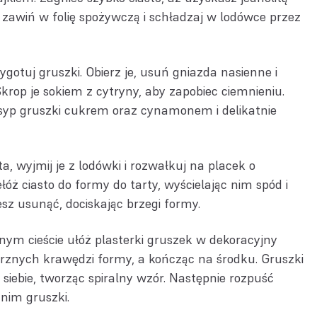
 zawiń w folię spożywczą i schładzaj w lodówce przez
gotuj gruszki. Obierz je, usuń gniazda nasienne i
 Skrop je sokiem z cytryny, aby zapobiec ciemnieniu.
yp gruszki cukrem oraz cynamonem i delikatnie
a, wyjmij je z lodówki i rozwałkuj na placek o
óż ciasto do formy do tarty, wyścielając nim spód i
sz usunąć, dociskając brzegi formy.
ym cieście ułóż plasterki gruszek w dekoracyjny
rznych krawędzi formy, a kończąc na środku. Gruszki
siebie, tworząc spiralny wzór. Następnie rozpuść
 nim gruszki.