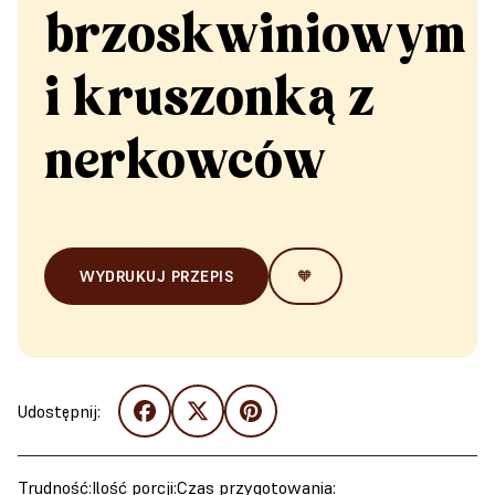
brzoskwiniowym
i kruszonką z
nerkowców
WYDRUKUJ PRZEPIS
🧡
Udostępnij:
Trudność:
Ilość porcji:
Czas przygotowania: