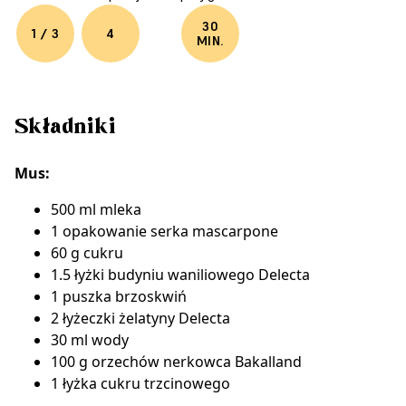
30
1 / 3
4
MIN.
Składniki
Mus:
500 ml mleka
1 opakowanie serka mascarpone
60 g cukru
1.5 łyżki
budyniu waniliowego Delecta
1 puszka brzoskwiń
2 łyżeczki
żelatyny Delecta
30 ml wody
100 g
orzechów nerkowca Bakalland
1 łyżka cukru trzcinowego