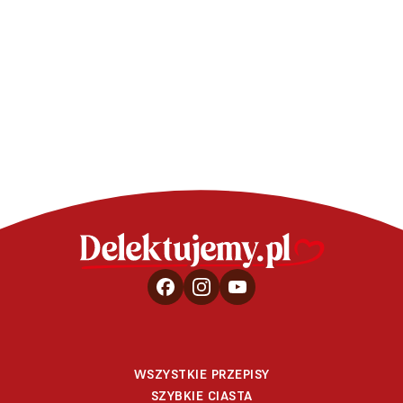
Mochi – przepis na japoński
Mus z białej
deser
czarnymi
WSZYSTKIE PRZEPISY
SZYBKIE CIASTA