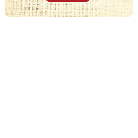
Może Cię również zainteresować
🧡
DESERY - SZYBKIE 
DESERY - SZYBKIE I PROSTE PRZEPISY