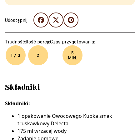
Udostępnij:
Trudność:
Ilość porcji:
Czas przygotowania:
5
1 / 3
2
MIN.
Składniki
Składniki:
1 opakowanie
Owocowego Kubka smak
truskawkowy Delecta
175 ml wrzącej wody
Zadanie domowe