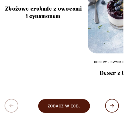
Zbożowe crubmle z owocami
i cynamonem
DESERY - SZYBKIE 
Deser z b
ZOBACZ WIĘCEJ