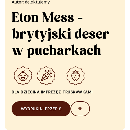
Autor: delektujemy
Eton Mess -
brytyjski deser
w pucharkach
DLA DZIECI
NA IMPREZĘ
Z TRUSKAWKAMI
WYDRUKUJ PRZEPIS
🧡