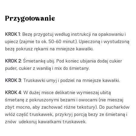
Przygotowanie
KROK 1
: Bezę przygotuj według instrukcji na opakowaniu i
upiecz (zajmie to ok. 50-60 minut). Upieczoną i wystudzoną
bezę pokrusz rękami na mniejsze kawałki.
KROK 2
: Śmietankę ubij. Pod koniec ubijania dodaj cukier
puder, cukier z wanilią i mix do śmietany.
KROK 3
: Truskawki umyj i podziel na mniejsze kawałki.
KROK 4
: W dużej misce delikatnie wymieszaj ubitą
śmietanę z pokruszonymi bezami i owocami (nie mieszaj
zbyt mocno, aby zachować różne tekstury). Do pucharków
włóż część truskawek, przykryj porcją bezy ze śmietaną i
znów udekoruj kawałkami truskawek.