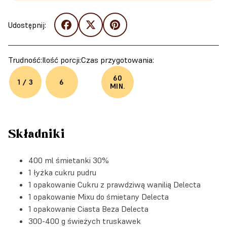
Udostępnij:
Trudność:
Ilość porcji:
Czas przygotowania:
60
1 / 3
6
MIN.
Składniki
400 ml śmietanki 30%
1 łyżka cukru pudru
1 opakowanie
Cukru z prawdziwą wanilią Delecta
1 opakowanie
Mixu do śmietany Delecta
1 opakowanie
Ciasta Beza Delecta
300-400 g świeżych truskawek