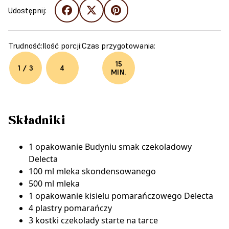
Udostępnij:
Trudność:
Ilość porcji:
Czas przygotowania:
15
1 / 3
4
MIN.
Składniki
1 opakowanie Budyniu smak czekoladowy
Delecta
100 ml mleka skondensowanego
500 ml mleka
1 opakowanie kisielu pomarańczowego Delecta
4 plastry pomarańczy
3 kostki czekolady starte na tarce