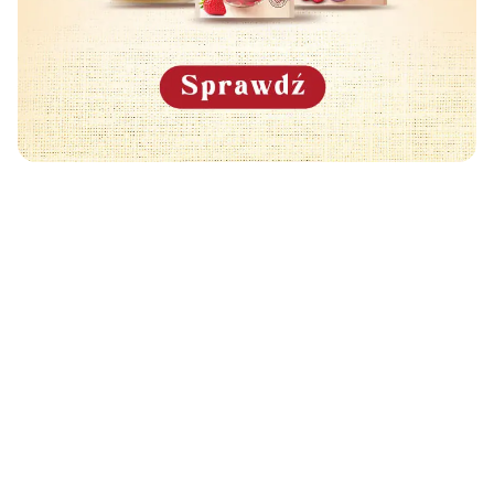
Może Cię również zainteresować
🧡