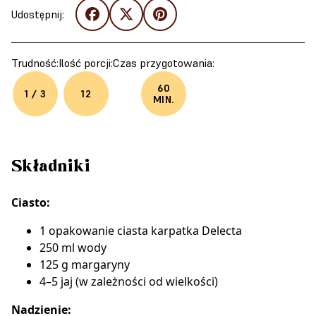
Udostępnij:
Trudność:
Ilość porcji:
Czas przygotowania:
60
1 / 3
12
MIN.
Składniki
Ciasto:
1 opakowanie
ciasta karpatka Delecta
250 ml wody
125 g margaryny
4–5 jaj (w zależności od wielkości)
Nadzienie: