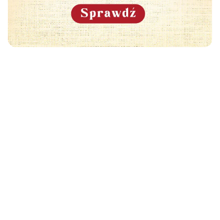
Może Cię również zainteresować
🧡