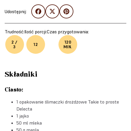
Udostępnij:
Trudność:
Ilość porcji:
Czas przygotowania:
2 /
120
12
3
MIN.
Składniki
Ciasto:
1
opakowanie ślimaczki drożdżowe Takie to proste
Delecta
1 jajko
50 ml mleka
50 g masła