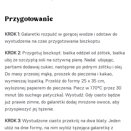
Przygotowanie
KROK 1:
Galaretki rozpuść w gorącej wodzie i odstaw do
wystudzenia na czas przygotowania biszkoptu.
KROK 2:
Przygotuj biszkopt: białka oddziel od żółtek, białka
ubij ze szczyptą soli na sztywną pianę. Nadal ubijając,
partiami dodawaj cukier, następnie po jednym żółtku i olej.
Do masy przesiej mąkę, proszek do pieczenia i kakao,
wymieszaj łopatką. Przełóż do formy 25 x 35 cm,
wyłożonej papierem do pieczenia. Piecz w 170°C przez 30
minut (do suchego patyczka). Wystudź. Gdy ciasto będzie
już prawie zimne, do galaretki dodaj mrożone owoce, aby
przyspieszyć jej tężenie.
KROK 3:
Wystudzone ciasto przekrój na dwa blaty. Jeden
ułóż na dnie formy, na nim wyłóż tężejąca galaretkę z