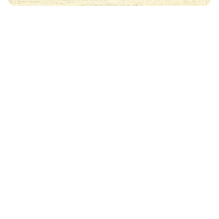
Może Cię również zainteresować
🧡
CIASTA - SPRAWDZONE PRZEPISY
Bezowe pazurki najlepszej
CIASTA - SPRAW
córki
Alzacka tar