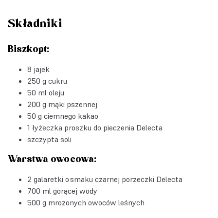
Składniki
Biszkopt:
8 jajek
250 g cukru
50 ml oleju
200 g mąki pszennej
50 g ciemnego kakao
1 łyżeczka
proszku do pieczenia Delecta
szczypta soli
Warstwa owocowa:
2
galaretki o smaku czarnej porzeczki Delecta
700 ml gorącej wody
500 g mrożonych owoców leśnych