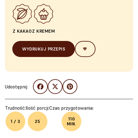
Z KAKAO
Z KREMEM
WYDRUKUJ PRZEPIS
🧡
Udostępnij:
Trudność:
Ilość porcji:
Czas przygotowania:
110
1 / 3
25
MIN.