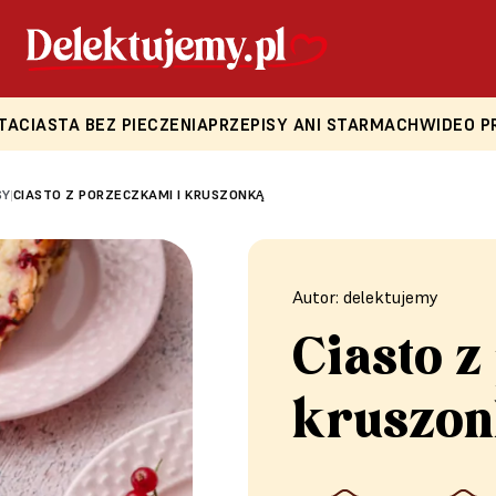
TA
CIASTA BEZ PIECZENIA
PRZEPISY ANI STARMACH
WIDEO P
SY
CIASTO Z PORZECZKAMI I KRUSZONKĄ
|
Autor: delektujemy
Ciasto z
kruszo