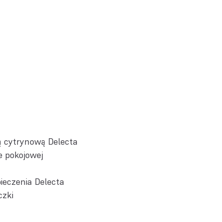
ą cytrynową Delecta
e pokojowej
ieczenia Delecta
czki