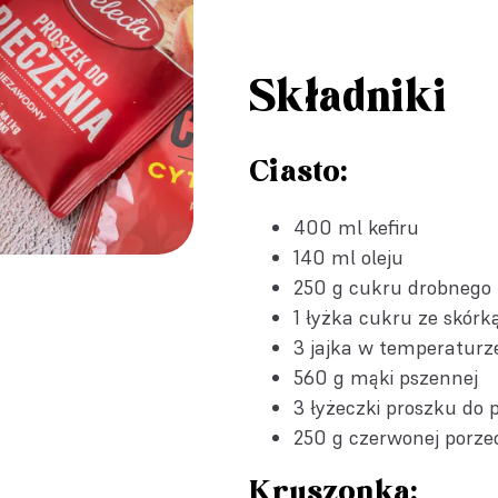
Składniki
Ciasto:
400 ml kefiru
140 ml oleju
250 g cukru drobnego
1 łyżka
cukru ze skórk
3 jajka w temperaturz
560 g mąki pszennej
3 łyżeczki
proszku do p
250 g czerwonej porze
Kruszonka: