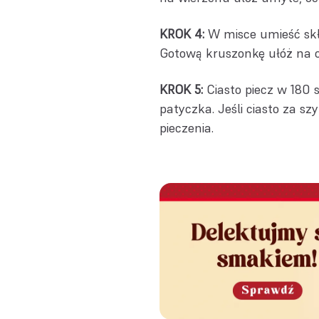
KROK 4:
W misce umieść skła
Gotową kruszonkę ułóż na 
KROK 5:
Ciasto piecz w 180 s
patyczka. Jeśli ciasto za sz
pieczenia.