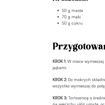
50 g masła
70 g mąki
50 g cukru
Przygotowa
KROK 1:
W misce wymieszaj ke
jajkami.
KROK 2:
Do mokrych składnik
wszystko wymieszaj do połą
KROK 3:
Tortownicę o średni
na wierzchu ułóż umyte, oc