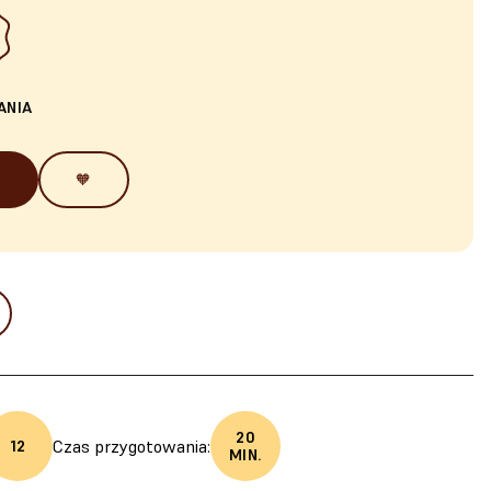
ANIA
🧡
20
Czas przygotowania:
12
MIN.