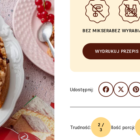
BEZ MIKSERA
BEZ WYRABI
WYDRUKUJ PRZEPIS
Udostępnij:
2 /
Trudność:
Ilość porcji:
3