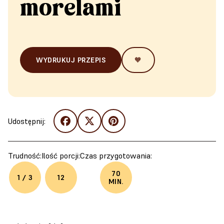
morelami
WYDRUKUJ PRZEPIS
🧡
Udostępnij:
Trudność:
Ilość porcji:
Czas przygotowania:
70
1 / 3
12
MIN.