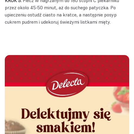
KROK 5:
Piecz w nagrzanym do 180 stopni C piekarniku
przez około 45-50 minut, aż do suchego patyczka. Po
upieczeniu ostudź ciasto na kratce, a następnie posyp
cukrem pudrem i udekoruj świeżymi listkami mięty.