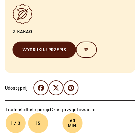
Z KAKAO
WYDRUKUJ PRZEPIS
🧡
Udostępnij:
Trudność:
Ilość porcji:
Czas przygotowania:
60
1 / 3
15
MIN.