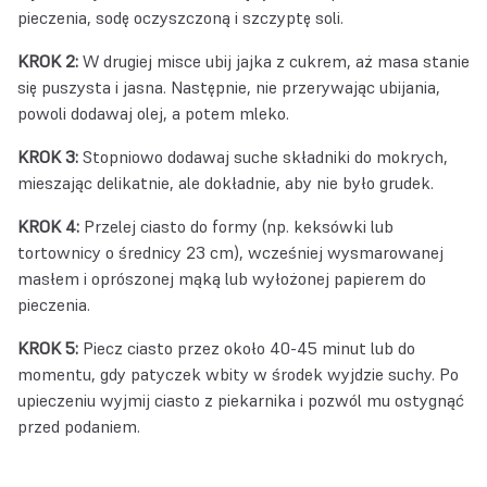
pieczenia, sodę oczyszczoną i szczyptę soli.
KROK 2:
W drugiej misce ubij jajka z cukrem, aż masa stanie
się puszysta i jasna. Następnie, nie przerywając ubijania,
powoli dodawaj olej, a potem mleko.
KROK 3:
Stopniowo dodawaj suche składniki do mokrych,
mieszając delikatnie, ale dokładnie, aby nie było grudek.
KROK 4:
Przelej ciasto do formy (np. keksówki lub
tortownicy o średnicy 23 cm), wcześniej wysmarowanej
masłem i oprószonej mąką lub wyłożonej papierem do
pieczenia.
KROK 5:
Piecz ciasto przez około 40-45 minut lub do
momentu, gdy patyczek wbity w środek wyjdzie suchy. Po
upieczeniu wyjmij ciasto z piekarnika i pozwól mu ostygnąć
przed podaniem.