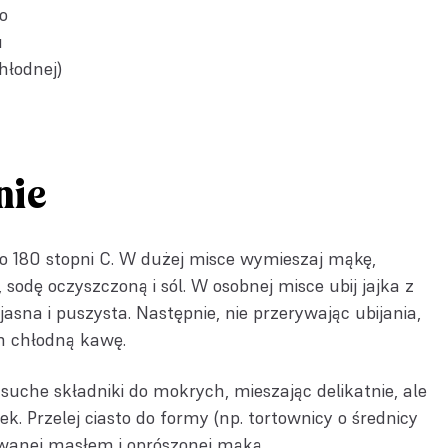
o
u
hłodnej)
nie
do 180 stopni C. W dużej misce wymieszaj mąkę,
 sodę oczyszczoną i sól. W osobnej misce ubij jajka z
asna i puszysta. Następnie, nie przerywając ubijania,
em chłodną kawę.
uche składniki do mokrych, mieszając delikatnie, ale
ek. Przelej ciasto do formy (np. tortownicy o średnicy
wanej masłem i oprószonej mąką.