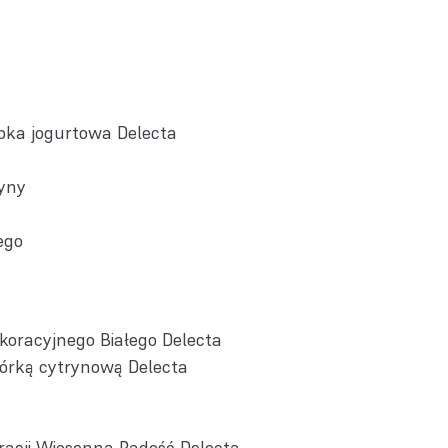
bka jogurtowa Delecta
yny
ego
koracyjnego Białego Delecta
kórką cytrynową Delecta
racji
Wiosenna Radość Delecta