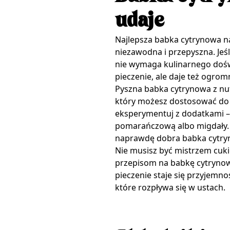
udaje
Najlepsza babka cytrynowa na 
niezawodna i przepyszna. Jeśl
nie wymaga kulinarnego doświa
pieczenie, ale daje też ogro
Pyszna babka cytrynowa z nutą
który możesz dostosować do s
eksperymentuj z dodatkami –
pomarańczową albo migdały. A
naprawdę dobra babka cytry
Nie musisz być mistrzem cukie
przepisom na babkę cytrynową
pieczenie staje się przyjemno
które rozpływa się w ustach.