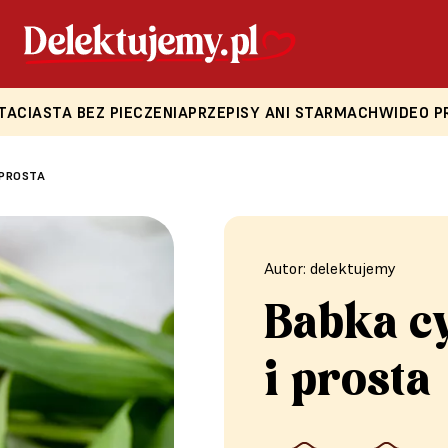
TA
CIASTA BEZ PIECZENIA
PRZEPISY ANI STARMACH
WIDEO P
 PROSTA
Autor: delektujemy
Babka c
i prosta