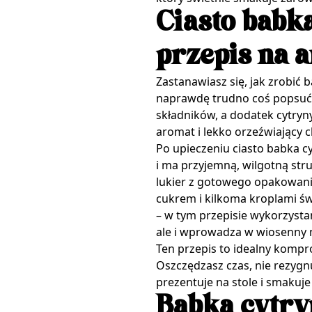
Ciasto babk
przepis na 
Zastanawiasz się, jak zrobić 
naprawdę trudno coś popsuć
składników, a dodatek cytryny
aromat i lekko orzeźwiający c
Po upieczeniu ciasto babka c
i ma przyjemną, wilgotną str
lukier z gotowego opakowan
cukrem i kilkoma kroplami ś
– w tym przepisie wykorzyst
ale i wprowadza w wiosenny n
Ten przepis to idealny kom
Oszczędzasz czas, nie rezygnu
prezentuje na stole i smakuj
Babka cytry