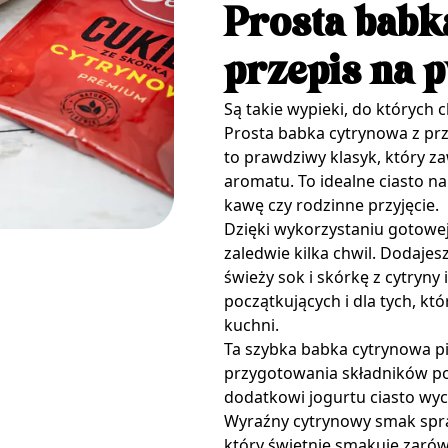
Prosta babk
przepis na p
Są takie wypieki, do których 
Prosta babka cytrynowa z pr
to prawdziwy klasyk, który z
aromatu. To idealne ciasto n
kawę czy rodzinne przyjęcie.
Dzięki wykorzystaniu gotowe
zaledwie kilka chwil. Dodajesz
świeży sok i skórkę z cytryny
początkujących i dla tych, kt
kuchni.
Ta szybka babka cytrynowa pie
przygotowania składników po 
dodatkowi jogurtu ciasto wyc
Wyraźny cytrynowy smak spraw
który świetnie smakuje zarówno