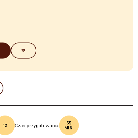
🧡
55
Czas przygotowania:
12
MIN.