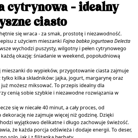
a cytrynowa - idealny
yszne ciasto
chętnie się wraca - za smak, prostotę i niezawodność.
zepisu z użyciem mieszanki
Fajna babka jogurtowa Delecta
awsze wychodzi puszysty, wilgotny i pełen cytrynowego
a każdą okazję: śniadanie w weekend, popołudniową
j mieszanki do wypieków, przygotowanie ciasta zajmuje
 tylko kilka składników: jajka, jogurt, margarynę oraz
 i już możesz miksować. To przepis idealny dla
órzy cenią sobie szybkie i niezawodne rozwiązania w
cze się w niecałe 40 minut, a cały proces, od
dekorację nie zajmuje więcej niż godzinę. Dzięki
hodzi wyjątkowo delikatne i długo zachowuje świeżość.
ia, że każda porcja odświeża i dodaje energii. To deser,
 solo, jak i z filiżanką herbaty.