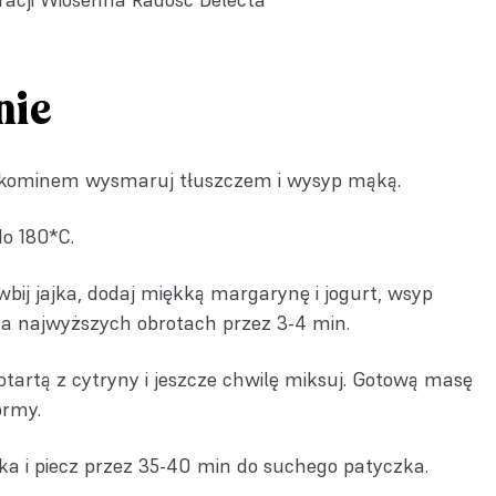
nie
 kominem wysmaruj tłuszczem i wysyp mąką.
do 180*C.
wbij jajka, dodaj miękką margarynę i jogurt, wsyp
 na najwyższych obrotach przez 3-4 min.
 otartą z cytryny i jeszcze chwilę miksuj. Gotową masę
ormy.
a i piecz przez 35-40 min do suchego patyczka.