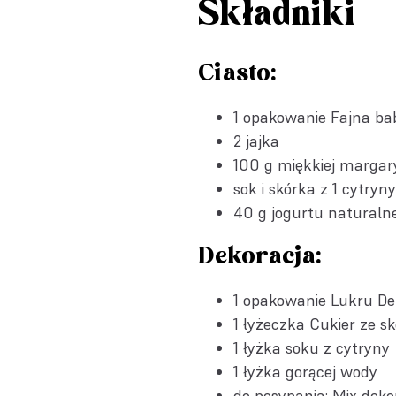
Składniki
Ciasto:
1 opakowanie
Fajna ba
2 jajka
100 g miękkiej margar
sok i skórka z 1 cytryny
40 g jogurtu naturaln
Dekoracja:
1 opakowanie
Lukru De
1 łyżeczka
Cukier ze s
1 łyżka soku z cytryny
1 łyżka gorącej wody
do posypania: Mix deko