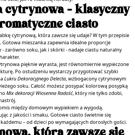
a cytrynowa - klasyczny
aromatyczne ciasto
babkę cytrynową, która zawsze się udaje? W tym przepisie
. Gotowa mieszanka zapewnia idealne proporcje
 - zarówno soku, jak i skórki - nadaje ciastu naturalny
harakter.
ytrynowa pięknie wyrasta, jest równomiernie wypieczone
ukturę. Po ostudzeniu wystarczy przygotować szybki
ia
Lukru Dekoracyjnego Delecta
, wzbogacony cytrynowym
wieżego soku. Całość możesz posypać kolorową posypką
ano
Mix dekoracji Wiosenna Radość
, który nie tylko zdobi,
astrój.
promis między domowym wypiekiem a wygodą.
jąc z jakości i smaku. Gotowe ciasto świetnie się
e każdemu – od dzieci po wymagających dorosłych gości.
nowa, która zawsze się