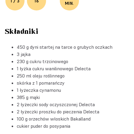
1 / 3
16
MIN.
Składniki
450 g dyni startej na tarce o grubych oczkach
3 jajka
230 g cukru trzcinowego
1 łyżka
cukru wanilinowego Delecta
250 ml oleju roślinnego
skórka z 1 pomarańczy
1 łyżeczka cynamonu
385 g mąki
2 łyżeczki
sody oczyszczonej Delecta
2 łyżeczki
proszku do pieczenia Delecta
100 g
orzechów włoskich Bakalland
cukier puder do posypania