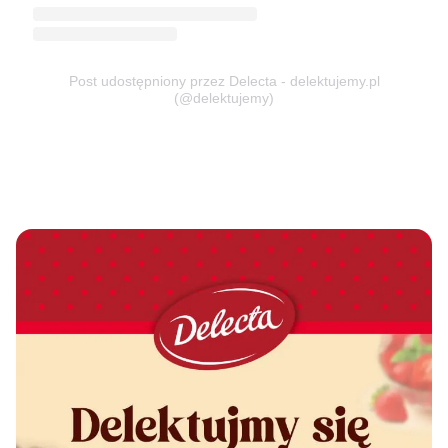
Post udostępniony przez Delecta - delektujemy.pl
(@delektujemy)