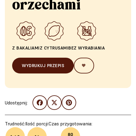
orzechami
Z BAKALIAMI
Z CYTRUSAMI
BEZ WYRABIANIA
WYDRUKUJ PRZEPIS
🧡
Udostępnij:
Trudność:
Ilość porcji:
Czas przygotowania:
80