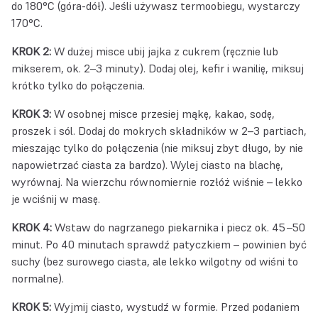
do 180°C (góra-dół). Jeśli używasz termoobiegu, wystarczy
170°C.
KROK 2:
W dużej misce ubij jajka z cukrem (ręcznie lub
mikserem, ok. 2–3 minuty). Dodaj olej, kefir i wanilię, miksuj
krótko tylko do połączenia.
KROK 3:
W osobnej misce przesiej mąkę, kakao, sodę,
proszek i sól. Dodaj do mokrych składników w 2–3 partiach,
mieszając tylko do połączenia (nie miksuj zbyt długo, by nie
napowietrzać ciasta za bardzo). Wylej ciasto na blachę,
wyrównaj. Na wierzchu równomiernie rozłóż wiśnie – lekko
je wciśnij w masę.
KROK 4:
Wstaw do nagrzanego piekarnika i piecz ok. 45–50
minut. Po 40 minutach sprawdź patyczkiem – powinien być
suchy (bez surowego ciasta, ale lekko wilgotny od wiśni to
normalne).
KROK 5:
Wyjmij ciasto, wystudź w formie. Przed podaniem