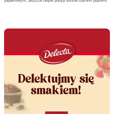
papierowym. Jeszcze ciepłe posyp obficie cukrem pudrem.