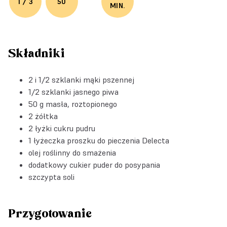
1 / 3
50
MIN.
Składniki
2 i 1/2 szklanki mąki pszennej
1/2 szklanki jasnego piwa
50 g masła, roztopionego
2 żółtka
2 łyżki cukru pudru
1 łyżeczka
proszku do pieczenia Delecta
olej roślinny do smażenia
dodatkowy cukier puder do posypania
szczypta soli
Przygotowanie