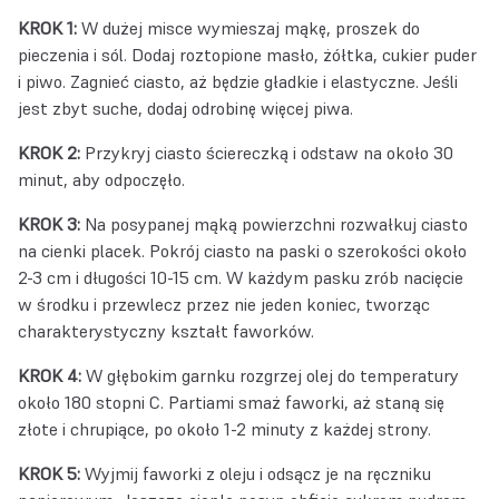
KROK 1:
W dużej misce wymieszaj mąkę, proszek do
pieczenia i sól. Dodaj roztopione masło, żółtka, cukier puder
i piwo. Zagnieć ciasto, aż będzie gładkie i elastyczne. Jeśli
jest zbyt suche, dodaj odrobinę więcej piwa.
KROK 2:
Przykryj ciasto ściereczką i odstaw na około 30
minut, aby odpoczęło.
KROK 3:
Na posypanej mąką powierzchni rozwałkuj ciasto
na cienki placek. Pokrój ciasto na paski o szerokości około
2-3 cm i długości 10-15 cm. W każdym pasku zrób nacięcie
w środku i przewlecz przez nie jeden koniec, tworząc
charakterystyczny kształt faworków.
KROK 4:
W głębokim garnku rozgrzej olej do temperatury
około 180 stopni C. Partiami smaż faworki, aż staną się
złote i chrupiące, po około 1-2 minuty z każdej strony.
KROK 5:
Wyjmij faworki z oleju i odsącz je na ręczniku