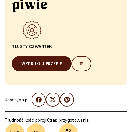
piwie
TŁUSTY CZWARTEK
WYDRUKUJ PRZEPIS
🧡
Udostępnij:
Trudność:
Ilość porcji:
Czas przygotowania:
90