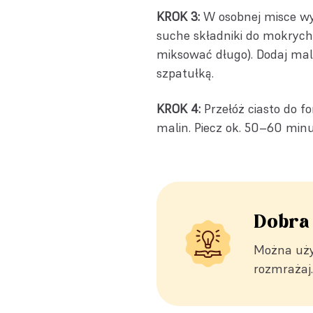
KROK 3:
W osobnej misce wym
suche składniki do mokrych,
miksować długo). Dodaj malin
szpatułką.
KROK 4:
Przełóż ciasto do f
malin. Piecz ok. 50–60 minu
Dobra
Można uży
rozmrażaj