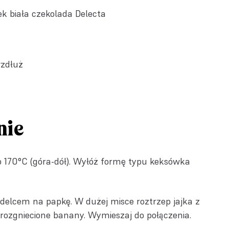
ek biała czekolada Delecta
wzdłuż
nie
o 170°C (góra-dół). Wyłóż formę typu keksówka
idelcem na papkę. W dużej misce roztrzep jajka z
i rozgniecione banany. Wymieszaj do połączenia.