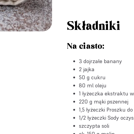
Składniki
Na ciasto:
3 dojrzałe banany
2 jajka
50 g cukru
80 ml oleju
1 łyżeczka
ekstraktu w
220 g mąki pszennej
1,5 łyżeczki
Proszku do
1/2 łyżeczki
Sody oczys
szczypta soli
ok. 150 g malin