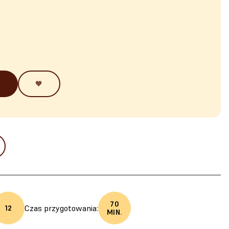
🧡
70
Czas przygotowania:
12
MIN.