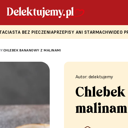
TA
CIASTA BEZ PIECZENIA
PRZEPISY ANI STARMACH
WIDEO P
SY
CHLEBEK BANANOWY Z MALINAMI
|
Autor: delektujemy
Chlebek
malinam