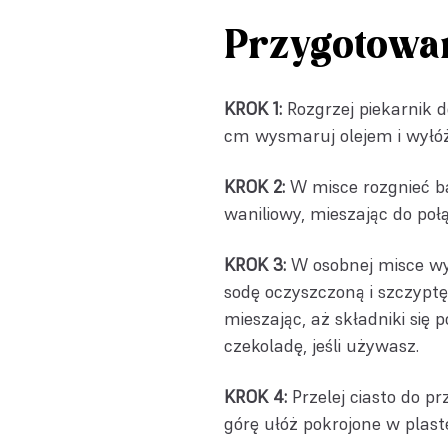
Przygotowa
KROK 1:
Rozgrzej piekarnik 
cm wysmaruj olejem i wyłóż
KROK 2:
W misce rozgnieć ba
waniliowy, mieszając do poł
KROK 3:
W osobnej misce wym
sodę oczyszczoną i szczyptę
mieszając, aż składniki się
czekoladę, jeśli używasz.
KROK 4:
Przelej ciasto do p
górę ułóż pokrojone w plast