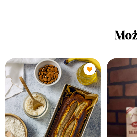
Moż
🧡