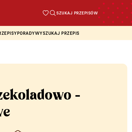
SZUKAJ PRZEPISÓW
RZEPISY
PORADY
WYSZUKAJ PRZEPIS
zekoladowo -
we