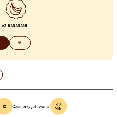
IA
Z BANANAMI
🧡
60
Czas przygotowania:
12
MIN.