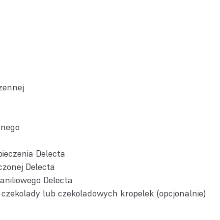
szennej
innego
pieczenia Delecta
czonej Delecta
aniliowego Delecta
j czekolady lub czekoladowych kropelek (opcjonalnie)