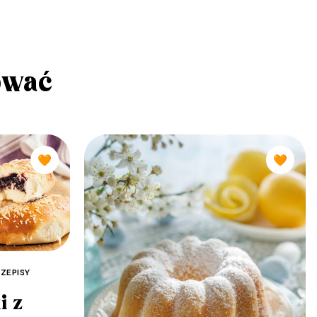
ować
🧡
🧡
ZEPISY
i z