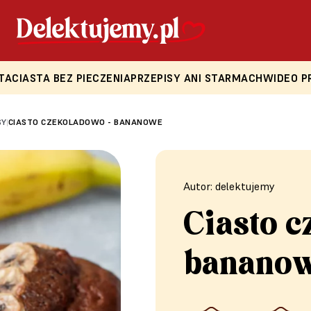
TA
CIASTA BEZ PIECZENIA
PRZEPISY ANI STARMACH
WIDEO P
SY
CIASTO CZEKOLADOWO - BANANOWE
|
Autor: delektujemy
Ciasto c
banano