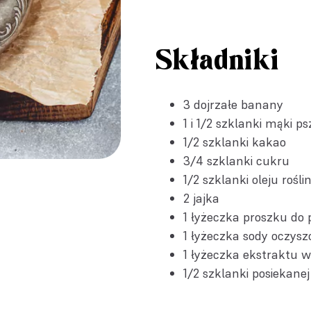
Składniki
3 dojrzałe banany
1 i 1/2 szklanki mąki p
1/2 szklanki kakao
3/4 szklanki cukru
1/2 szklanki oleju rośl
2 jajka
1 łyżeczka
proszku do 
1 łyżeczka
sody oczysz
1 łyżeczka
ekstraktu w
1/2 szklanki posiekane