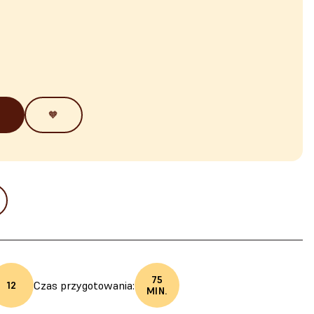
🧡
75
Czas przygotowania:
12
MIN.