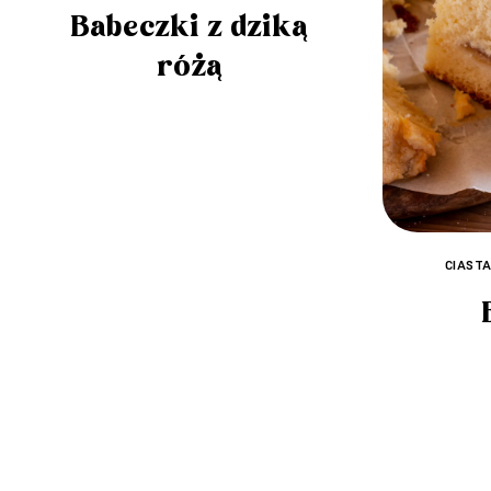
Babeczki z dziką
różą
CIAST