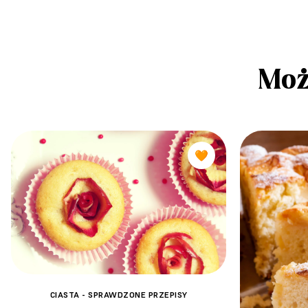
Moż
🧡
CIASTA - SPRAWDZONE PRZEPISY