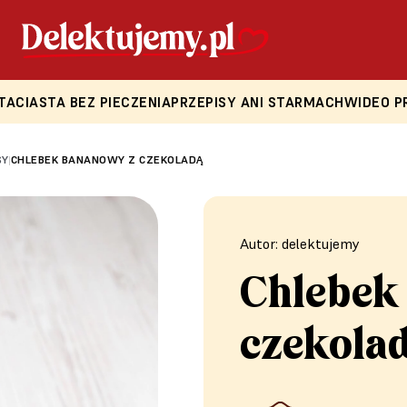
TA
CIASTA BEZ PIECZENIA
PRZEPISY ANI STARMACH
WIDEO P
SY
CHLEBEK BANANOWY Z CZEKOLADĄ
|
Autor: delektujemy
Chlebek
czekola