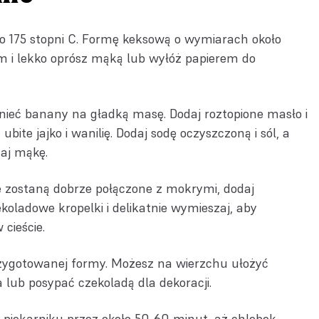
do 175 stopni C. Formę keksową o wymiarach około
i lekko oprósz mąką lub wyłóż papierem do
ieć banany na gładką masę. Dodaj roztopione masło i
bite jajko i wanilię. Dodaj sodę oczyszczoną i sól, a
zaj mąkę.
 zostaną dobrze połączone z mokrymi, dodaj
koladowe kropelki i delikatnie wymieszaj, aby
 cieście.
rzygotowanej formy. Możesz na wierzchu ułożyć
lub posypać czekoladą dla dekoracji.
piekarniku przez około 50-60 minut, aż chlebek