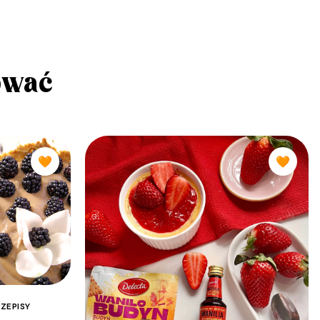
ować
🧡
🧡
ZEPISY