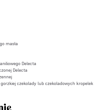
ego masła
aniliowego Delecta
czonej Delecta
szennej
j gorzkiej czekolady lub czekoladowych kropelek
nie