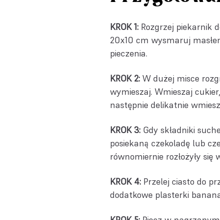
KROK 1:
Rozgrzej piekarnik 
20x10 cm wysmaruj masłem 
pieczenia.
KROK 2:
W dużej misce rozgn
wymieszaj. Wmieszaj cukier, u
następnie delikatnie wmies
KROK 3:
Gdy składniki suche
posiekaną czekoladę lub cze
równomiernie rozłożyły się w
KROK 4:
Przelej ciasto do p
dodatkowe plasterki banana 
KROK 5:
Piecz w nagrzanym 