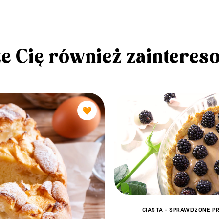
e Cię również zainteres
🧡
CIASTA - SPRAWDZONE PR