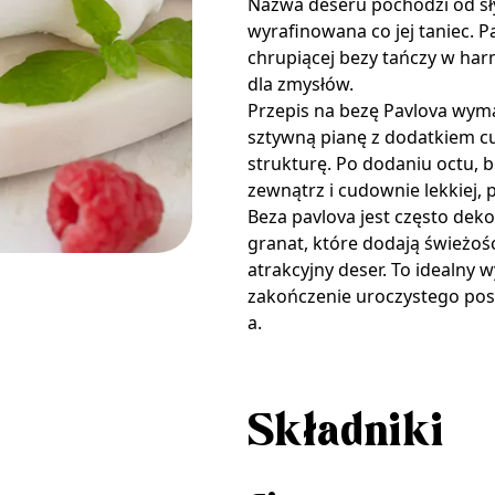
Nazwa deseru pochodzi od słyn
wyrafinowana co jej taniec. 
chrupiącej bezy tańczy w har
dla zmysłów.
Przepis na bezę Pavlova wymag
sztywną pianę z dodatkiem cuk
strukturę. Po dodaniu octu, b
zewnątrz i cudownie lekkiej,
Beza pavlova jest często dek
granat, które dodają świeżości
atrakcyjny deser. To idealny 
zakończenie uroczystego posi
a.
Składniki