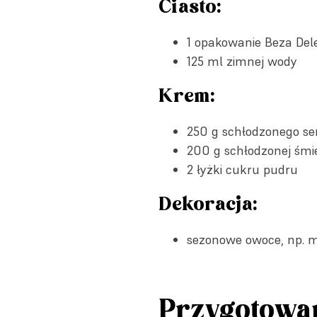
Ciasto:
1 opakowanie
Beza Del
125 ml zimnej wody
Krem:
250 g schłodzonego s
200 g schłodzonej śmi
2 łyżki cukru pudru
Dekoracja:
sezonowe owoce, np. m
Przygotowa