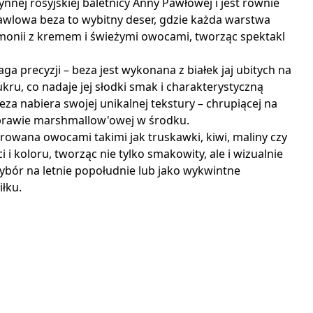
nej rosyjskiej baletnicy Anny Pawłowej i jest równie
Pawlowa beza to wybitny deser, gdzie każda warstwa
monii z kremem i świeżymi owocami, tworząc spektakl
a precyzji – beza jest wykonana z białek jaj ubitych na
ru, co nadaje jej słodki smak i charakterystyczną
eza nabiera swojej unikalnej tekstury – chrupiącej na
 prawie marshmallow'owej w środku.
orowana owocami takimi jak truskawki, kiwi, maliny czy
 i koloru, tworząc nie tylko smakowity, ale i wizualnie
wybór na letnie popołudnie lub jako wykwintne
łku.