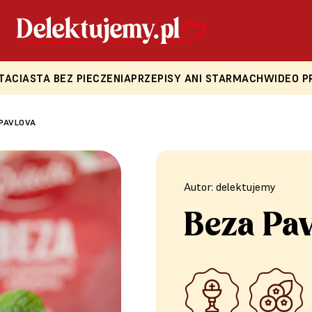
TA
CIASTA BEZ PIECZENIA
PRZEPISY ANI STARMACH
WIDEO P
PAVLOVA
Autor: delektujemy
Beza Pa