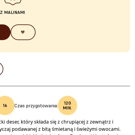
Z MALINAMI
🧡
120
Czas przygotowania:
16
MIN.
cki deser, który składa się z chrupiącej z zewnątrz i
yczaj podawanej z bitą śmietaną i świeżymi owocami.