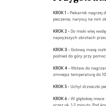
KROK 1 -
Piekarnik nagrzej 
pieczenia, narysuj na nim o
KROK 2 -
Do miski wlej wod
najwyższych obrotach przez
KROK 3 -
Gotową masę rozłó
podnieś do góry przy pomocy 
KROK 4 -
Wstaw do nagrzane
zmniejsz temperaturę do 100
KROK 5 -
Uchyl drzwiczki pi
KROK 6 -
W głębokiej misce
przez ok. 1-2 minuty. Pod kon