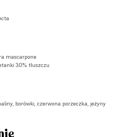
ecta
era mascarpone
etanki 30% tłuszczu
aliny, borówki, czerwona porzeczka, jeżyny
nie