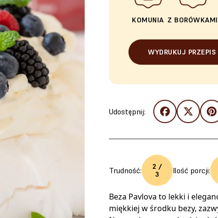
KOMUNIA
Z BORÓWKAMI
WYDRUKUJ PRZEPIS
Udostępnij:
2 /
Trudność:
Ilość porcji:
3
Beza Pavlova to lekki i elegan
miękkiej w środku bezy, zazw