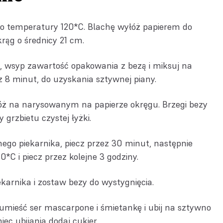
do temperatury 120*C. Blachę wyłóż papierem do
krąg o średnicy 21 cm.
ę, wsyp zawartość opakowania z bezą i miksuj na
 8 minut, do uzyskania sztywnej piany.
ż na narysowanym na papierze okręgu. Brzegi bezy
grzbietu czystej łyżki.
go piekarnika, piecz przez 30 minut, następnie
*C i piecz przez kolejne 3 godziny.
ekarnika i zostaw bezy do wystygnięcia.
 umieść ser mascarpone i śmietankę i ubij na sztywno
iec ubijania dodaj cukier.