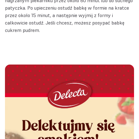
nagrzanym piekarniku przez około 60 minut lub do suchego
patyczka. Po upieczeniu ostudź babkę w formie na kratce
przez około 15 minut, a następnie wyjmij z formy i
całkowicie ostudź. Jeśli chcesz, możesz posypać babkę
cukrem pudrem.