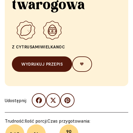
twarogowa
Z CYTRUSAMI
WIELKANOC
WYDRUKUJ PRZEPIS
🧡
Udostępnij:
Trudność:
Ilość porcji:
Czas przygotowania:
90