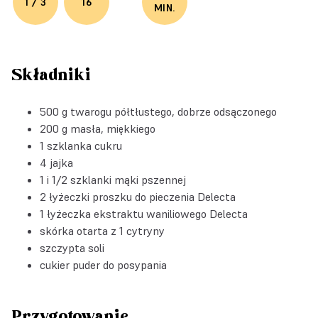
1 / 3
16
MIN.
Składniki
500 g twarogu półtłustego, dobrze odsączonego
200 g masła, miękkiego
1 szklanka cukru
4 jajka
1 i 1/2 szklanki mąki pszennej
2 łyżeczki
proszku do pieczenia Delecta
1 łyżeczka
ekstraktu waniliowego Delecta
skórka otarta z 1 cytryny
szczypta soli
cukier puder do posypania
Przygotowanie