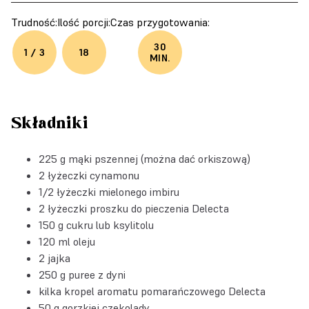
Trudność:
Ilość porcji:
Czas przygotowania:
30
1 / 3
18
MIN.
Składniki
225 g mąki pszennej (można dać orkiszową)
2 łyżeczki cynamonu
1/2 łyżeczki mielonego imbiru
2 łyżeczki
proszku do pieczenia Delecta
150 g cukru lub ksylitolu
120 ml oleju
2 jajka
250 g puree z dyni
kilka kropel
aromatu pomarańczowego Delecta
50 g gorzkiej czekolady