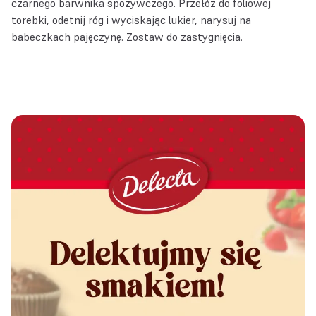
czarnego barwnika spożywczego. Przełóż do foliowej
torebki, odetnij róg i wyciskając lukier, narysuj na
babeczkach pajęczynę. Zostaw do zastygnięcia.