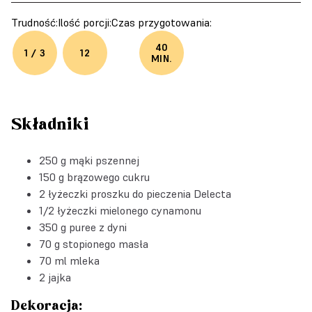
Trudność:
Ilość porcji:
Czas przygotowania:
40
1 / 3
12
MIN.
Składniki
250 g mąki pszennej
150 g brązowego cukru
2 łyżeczki
proszku do pieczenia Delecta
1/2 łyżeczki mielonego cynamonu
350 g puree z dyni
70 g stopionego masła
70 ml mleka
2 jajka
Dekoracja: