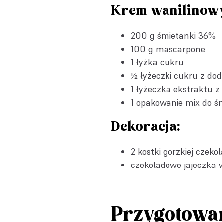
Krem wanilinow
200 g śmietanki 36%
100 g mascarpone
1 łyżka cukru
½ łyżeczki
cukru z dod
1 łyżeczka
ekstraktu z 
1 opakowanie
mix do ś
Dekoracja:
2 kostki gorzkiej czeko
czekoladowe jajeczka 
Przygotowa