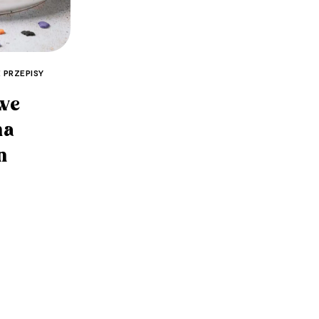
E PRZEPISY
we
na
n