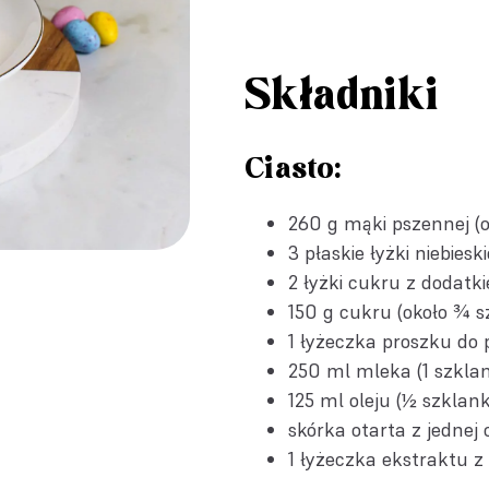
Składniki
Ciasto:
260 g mąki pszennej (o
3 płaskie łyżki
niebies
2 łyżki
cukru z dodatki
150 g cukru (około ¾ s
1 łyżeczka
proszku do 
250 ml mleka (1 szkla
125 ml oleju (½ szklank
skórka otarta z jednej 
1 łyżeczka
ekstraktu z 