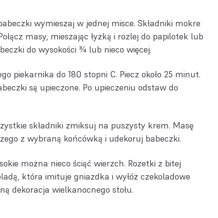
babeczki wymieszaj w jednej misce. Składniki mokre
ołącz masy, mieszając łyżką i rozlej do papilotek lub
eczki do wysokości ¾ lub nieco więcej.
 piekarnika do 180 stopni C. Piecz około 25 minut.
beczki są upieczone. Po upieczeniu odstaw do
ystkie składniki zmiksuj na puszysty krem. Masę
czego z wybraną końcówką i udekoruj babeczki.
okie można nieco ściąć wierzch. Rozetki z bitej
ladą, która imituje gniazdka i wyłóż czekoladowe
kną dekoracja wielkanocnego stołu.