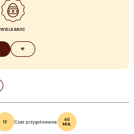
I
WIELKANOC
🧡
60
Czas przygotowania:
12
MIN.