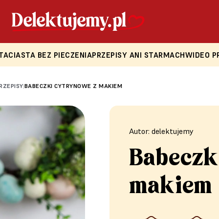
TA
CIASTA BEZ PIECZENIA
PRZEPISY ANI STARMACH
WIDEO P
PRZEPISY
BABECZKI CYTRYNOWE Z MAKIEM
|
Autor: delektujemy
Babeczk
makiem