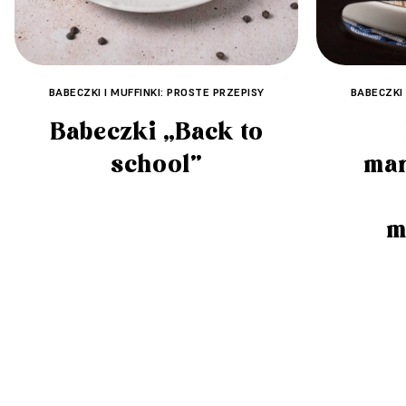
BABECZKI I MUFFINKI: PROSTE PRZEPISY
BABECZKI 
Babeczki „Back to
school”
ma
m