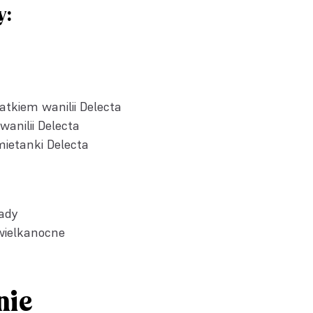
y:
atkiem wanilii Delecta
wanilii Delecta
mietanki Delecta
lady
wielkanocne
nie