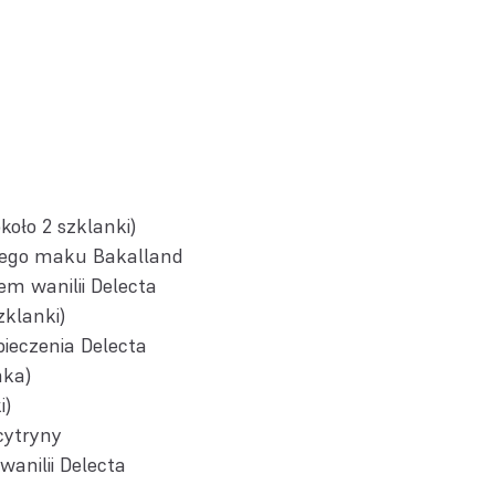
koło 2 szklanki)
kiego maku Bakalland
em wanilii Delecta
zklanki)
pieczenia Delecta
nka)
i)
cytryny
wanilii Delecta