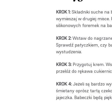
KROK 1:
Składniki suche na 
wymieszaj w drugiej misce. P
silikonowych foremek na bab
KROK 2:
Wstaw do nagrzanego
Sprawdź patyczkiem, czy ba
wystudzenia.
KROK 3:
Przygotuj krem. Wsz
przełóż do rękawa cukierni
KROK 4:
Jeżeli są bardzo wys
śmietany oprósz tartą czeko
jajeczka. Babeczki będą pię