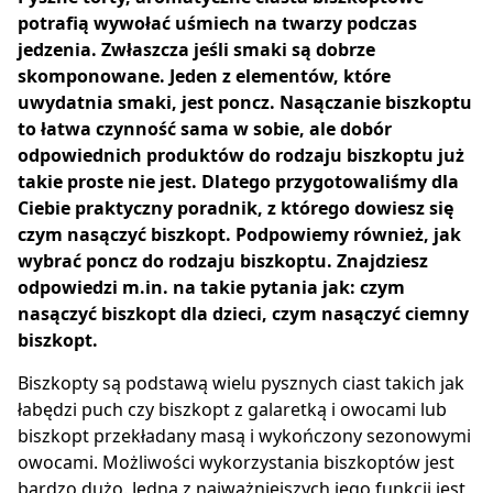
potrafią wywołać uśmiech na twarzy podczas
jedzenia. Zwłaszcza jeśli smaki są dobrze
skomponowane. Jeden z elementów, które
uwydatnia smaki, jest poncz. Nasączanie biszkoptu
to łatwa czynność sama w sobie, ale dobór
odpowiednich produktów do rodzaju biszkoptu już
takie proste nie jest. Dlatego przygotowaliśmy dla
Ciebie praktyczny poradnik, z którego dowiesz się
czym nasączyć biszkopt. Podpowiemy również, jak
wybrać poncz do rodzaju biszkoptu. Znajdziesz
odpowiedzi m.in. na takie pytania jak: czym
nasączyć biszkopt dla dzieci, czym nasączyć ciemny
biszkopt.
Biszkopty są podstawą wielu pysznych ciast takich jak
łabędzi puch czy biszkopt z galaretką i owocami lub
biszkopt przekładany masą i wykończony sezonowymi
owocami. Możliwości wykorzystania biszkoptów jest
bardzo dużo. Jedną z najważniejszych jego funkcji jest