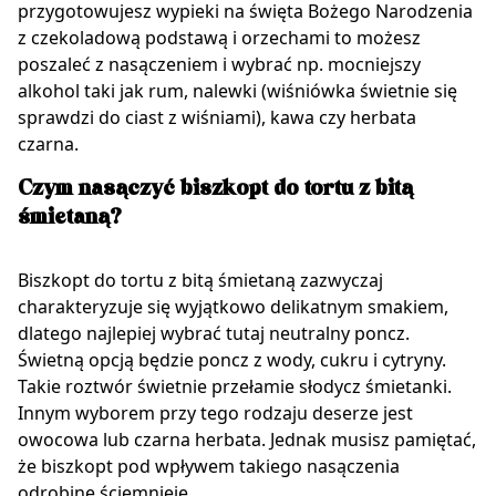
przygotowujesz wypieki na święta Bożego Narodzenia
z czekoladową podstawą i orzechami to możesz
poszaleć z nasączeniem i wybrać np. mocniejszy
alkohol taki jak rum, nalewki (wiśniówka świetnie się
sprawdzi do ciast z wiśniami), kawa czy herbata
czarna.
Czym nasączyć biszkopt do tortu z bitą
śmietaną?
Biszkopt do tortu z bitą śmietaną zazwyczaj
charakteryzuje się wyjątkowo delikatnym smakiem,
dlatego najlepiej wybrać tutaj neutralny poncz.
Świetną opcją będzie poncz z wody, cukru i cytryny.
Takie roztwór świetnie przełamie słodycz śmietanki.
Innym wyborem przy tego rodzaju deserze jest
owocowa lub czarna herbata. Jednak musisz pamiętać,
że biszkopt pod wpływem takiego nasączenia
odrobinę ściemnieje.