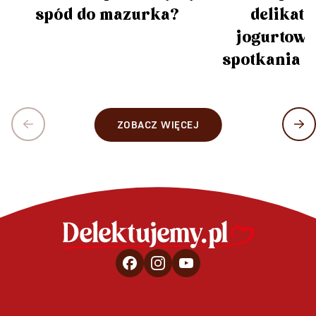
delikatn
spód do mazurka?
jogurtowe 
spotkania 
ZOBACZ WIĘCEJ