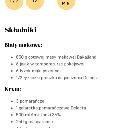
1 / 3
12
MIN.
Składniki
Blaty makowe:
850 g gotowej
masy makowej Bakalland
6 jajek w temperaturze pokojowej
6 łyżek mąki pszennej
1/2 łyżeczki
proszku do pieczenia Delecta
Krem:
3 pomarańcze
1
galaretka pomarańczowa Delecta
500 ml śmietanki 36%
250 g mascarpone