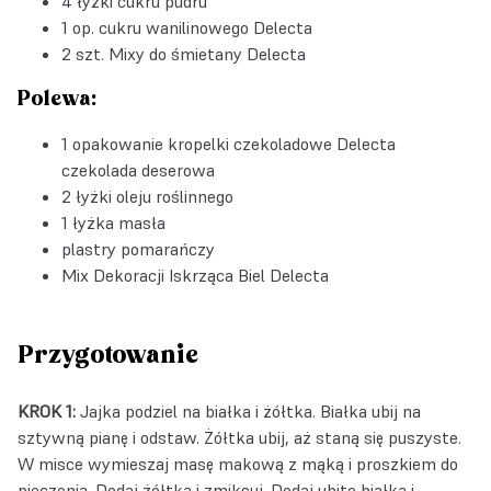
4 łyżki cukru pudru
1 op.
cukru wanilinowego Delecta
2 szt.
Mixy do śmietany Delecta
Polewa:
1 opakowanie
kropelki czekoladowe Delecta
czekolada deserowa
2 łyżki oleju roślinnego
1 łyżka masła
plastry pomarańczy
Mix Dekoracji Iskrząca Biel Delecta
Przygotowanie
KROK 1:
Jajka podziel na białka i żółtka. Białka ubij na
sztywną pianę i odstaw. Żółtka ubij, aż staną się puszyste.
W misce wymieszaj masę makową z mąką i proszkiem do
pieczenia. Dodaj żółtka i zmiksuj. Dodaj ubite białka i