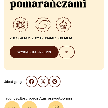
pomarańczami
Z BAKALIAMI
Z CYTRUSAMI
Z KREMEM
WYDRUKUJ PRZEPIS
🧡
Udostępnij:
Trudność:
Ilość porcji:
Czas przygotowania:
120