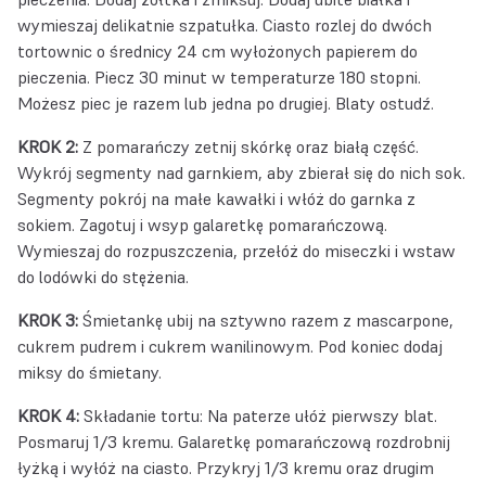
wymieszaj delikatnie szpatułka. Ciasto rozlej do dwóch
tortownic o średnicy 24 cm wyłożonych papierem do
pieczenia. Piecz 30 minut w temperaturze 180 stopni.
Możesz piec je razem lub jedna po drugiej. Blaty ostudź.
KROK 2:
Z pomarańczy zetnij skórkę oraz białą część.
Wykrój segmenty nad garnkiem, aby zbierał się do nich sok.
Segmenty pokrój na małe kawałki i włóż do garnka z
sokiem. Zagotuj i wsyp galaretkę pomarańczową.
Wymieszaj do rozpuszczenia, przełóż do miseczki i wstaw
do lodówki do stężenia.
KROK 3:
Śmietankę ubij na sztywno razem z mascarpone,
cukrem pudrem i cukrem wanilinowym. Pod koniec dodaj
miksy do śmietany.
KROK 4:
Składanie tortu: Na paterze ułóż pierwszy blat.
Posmaruj 1/3 kremu. Galaretkę pomarańczową rozdrobnij
łyżką i wyłóż na ciasto. Przykryj 1/3 kremu oraz drugim