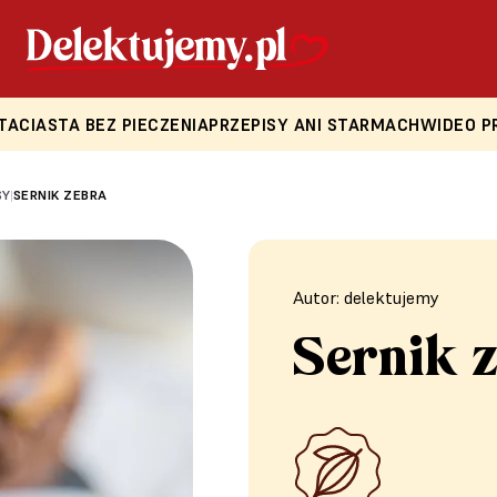
TA
CIASTA BEZ PIECZENIA
PRZEPISY ANI STARMACH
WIDEO P
SY
SERNIK ZEBRA
|
Autor: delektujemy
Sernik 