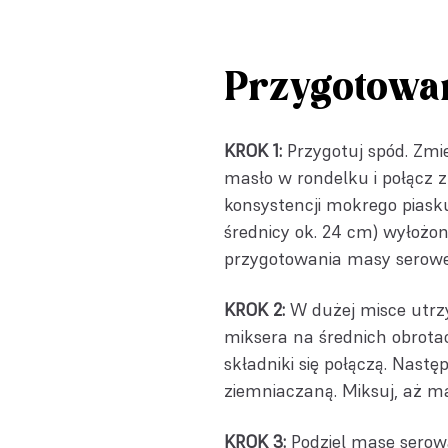
Przygotowa
KROK 1:
Przygotuj spód. Zmi
masło w rondelku i połącz 
konsystencji mokrego piask
średnicy ok. 24 cm) wyłożo
przygotowania masy serowe
KROK 2:
W dużej misce utrz
miksera na średnich obrotach
składniki się połączą. Nast
ziemniaczaną. Miksuj, aż ma
KROK 3:
Podziel masę serową