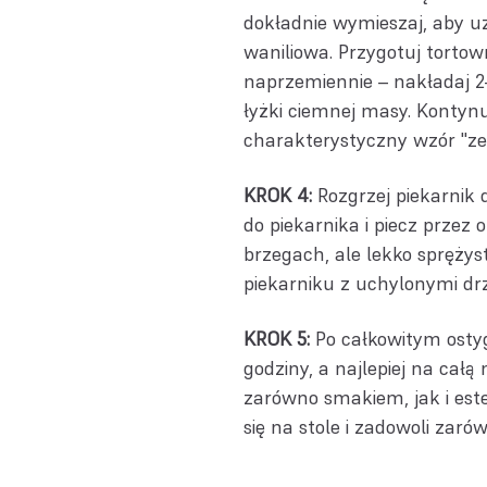
dokładnie wymieszaj, aby u
waniliowa. Przygotuj torto
naprzemiennie – nakładaj 2–
łyżki ciemnej masy. Kontyn
charakterystyczny wzór "ze
KROK 4:
Rozgrzej piekarnik 
do piekarnika i piecz przez 
brzegach, ale lekko spręży
piekarniku z uchylonymi dr
KROK 5:
Po całkowitym osty
godziny, a najlepiej na całą
zarówno smakiem, jak i est
się na stole i zadowoli zarów