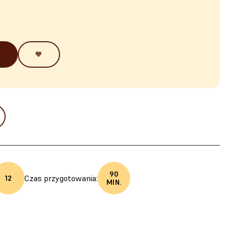
🧡
90
Czas przygotowania:
12
MIN.