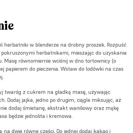
nie
el herbatniki w blenderze na drobny proszek. Rozpuść
z pokruszonymi herbatnikami, mieszając do uzyskania
u. Masę równomiernie wciśnij w dno tortownicy (o
nej papierem do pieczenia. Wstaw do lodówki na czas
j.
yj twaróg z cukrem na gładką masę, używając
. Dodaj jajka, jedno po drugim, ciągle miksując, aż
ępnie dodaj śmietanę, ekstrakt waniliowy oraz mąkę
sa będzie jednolita i kremowa.
 na dwie równe części. Do jednej dodaj kakao i