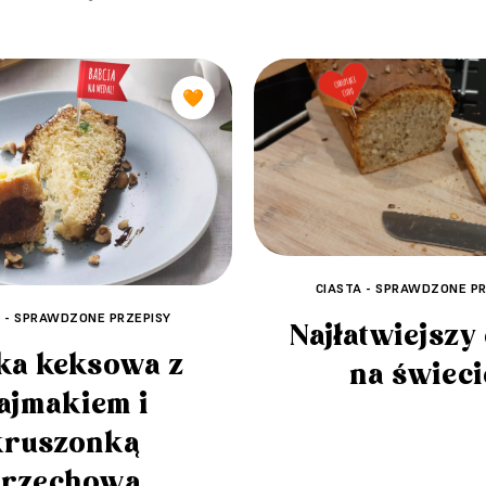
🧡
CIASTA - SPRAWDZONE PR
A - SPRAWDZONE PRZEPISY
Najłatwiejszy
ka keksowa z
na świeci
ajmakiem i
kruszonką
orzechową