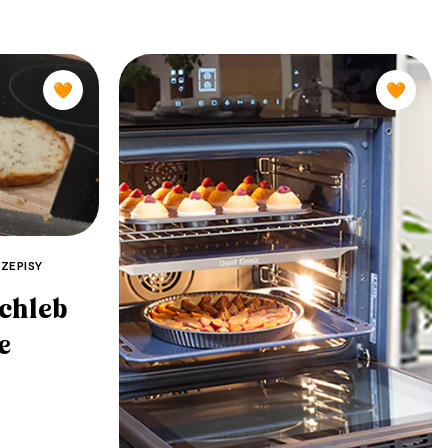
🧡
🧡
ZEPISY
 chleb
e