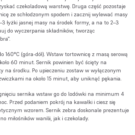
zyskać czekoladową warstwę. Druga część pozostaje
wnicę ze schłodzonym spodem i zacznij wylewać masy
3 łyżki jasnej masy na środek formy, a na to 2–3
uuj do wyczerpania składników, tworząc
bra".
do 160°C (góra-dół). Wstaw tortownicę z masą serową
około 60 minut. Sernik powinien być ścięty na
sty na środku. Po upieczeniu zostaw w wyłączonym
zwiczkami na około 15 minut, aby uniknąć pękania.
gnięciu sernika wstaw go do lodówki na minimum 4
 noc. Przed podaniem pokrój na kawałki i ciesz się
etycznym wzorem. Sernik zebra doskonale prezentuje
no miłośników wanilii, jak i czekolady.