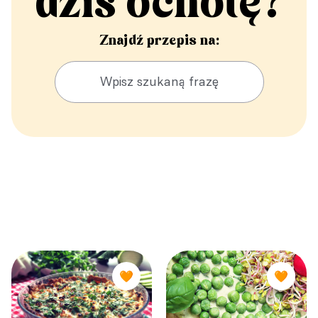
dziś ochotę?
Znajdź przepis na:
🧡
🧡