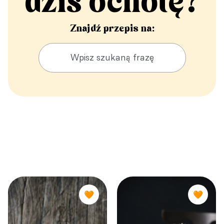
dziś ochotę?
Znajdź przepis na:
🧡
🧡