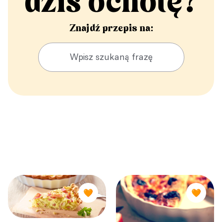
dziś ochotę?
Znajdź przepis na:
🧡
🧡