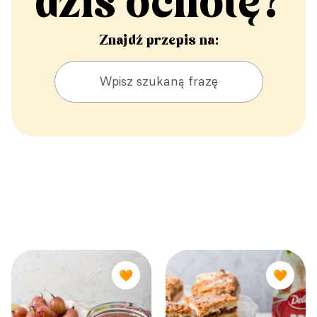
dziś ochotę?
Znajdź przepis na:
🧡
🧡