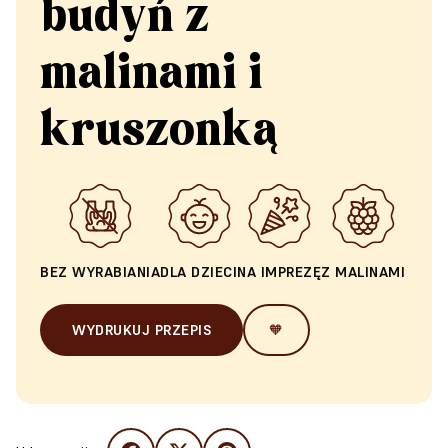
budyń z
malinami i
kruszonką
BEZ WYRABIANIA
DLA DZIECI
NA IMPREZĘ
Z MALINAMI
WYDRUKUJ PRZEPIS
🧡