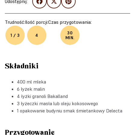
Udostępnij:
Trudność:
Ilość porcji:
Czas przygotowania:
30
1 / 3
4
MIN.
Składniki
400 ml mleka
6 łyżek malin
4 łyżki granoli Bakalland
3 łyżeczki masła lub oleju kokosowego
1
opakowanie budyniu smak śmietankowy Delecta
Przygotowanie