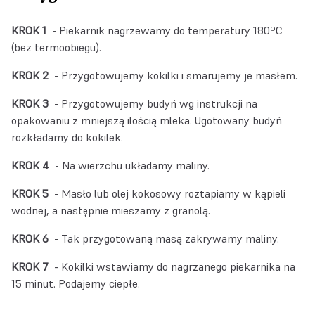
KROK 1
- Piekarnik nagrzewamy do temperatury 180ºC
(bez termoobiegu).
KROK 2
- Przygotowujemy kokilki i smarujemy je masłem.
KROK 3
- Przygotowujemy budyń wg instrukcji na
opakowaniu z mniejszą ilością mleka. Ugotowany budyń
rozkładamy do kokilek.
KROK 4
- Na wierzchu układamy maliny.
KROK 5
- Masło lub olej kokosowy roztapiamy w kąpieli
wodnej, a następnie mieszamy z granolą.
KROK 6
- Tak przygotowaną masą zakrywamy maliny.
KROK 7
- Kokilki wstawiamy do nagrzanego piekarnika na
15 minut. Podajemy ciepłe.