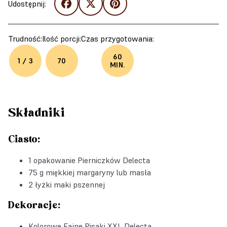
Udostępnij:
Trudność:
Ilość porcji:
Czas przygotowania:
60
1 / 3
70
MIN.
Składniki
Ciasto:
1 opakowanie Pierniczków Delecta
75 g miękkiej margaryny lub masła
2 łyżki maki pszennej
Dekoracje:
Kolorowe Fajne Pisaki XXL Delecta