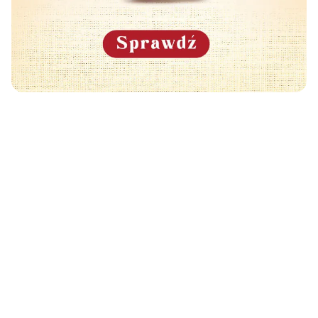
Może Cię również zainteresować
🧡