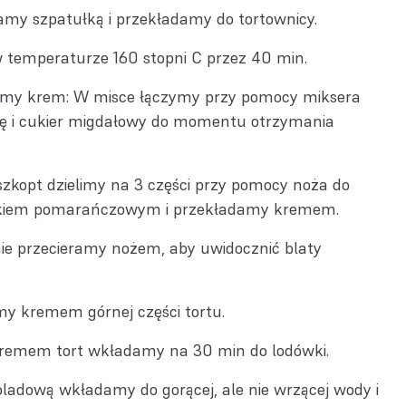
amy szpatułką i przekładamy do tortownicy.
temperaturze 160 stopni C przez 40 min.
my krem: W misce łączymy przy pomocy miksera
ę i cukier migdałowy do momentu otrzymania
szkopt dzielimy na 3 części przy pomocy noża do
okiem pomarańczowym i przekładamy kremem.
nie przecieramy nożem, aby uwidocznić blaty
y kremem górnej części tortu.
kremem tort wkładamy na 30 min do lodówki.
ladową wkładamy do gorącej, ale nie wrzącej wody i