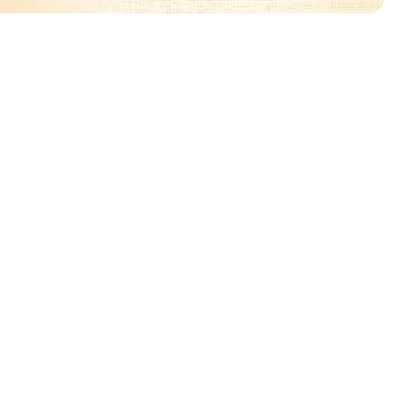
ować
🧡
🧡