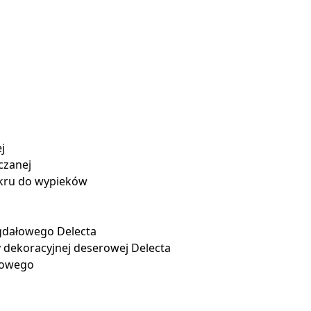
j
czanej
ukru do wypieków
gdałowego Delecta
 dekoracyjnej deserowej Delecta
zowego