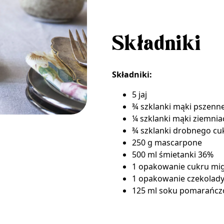
Składniki
Składniki:
5 jaj
¾ szklanki mąki pszenne
¼ szklanki mąki ziemnia
¾ szklanki drobnego c
250 g mascarpone
500 ml śmietanki 36%
1 opakowanie
cukru mi
1 opakowanie czekolady
125 ml soku pomarańc