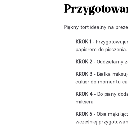
Przygotowa
Piękny tort idealny na preze
Przygotowujem
papierem do pieczenia.
Oddzielamy żó
Białka miksu
cukier do momentu cał
Do piany dod
miksera.
Obie mąki łą
wcześniej przygotowan