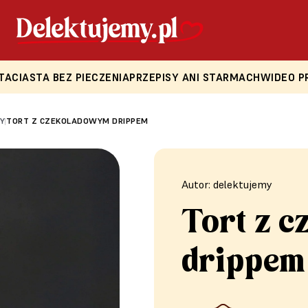
TA
CIASTA BEZ PIECZENIA
PRZEPISY ANI STARMACH
WIDEO P
Y
TORT Z CZEKOLADOWYM DRIPPEM
|
Autor: delektujemy
Tort z 
drippem