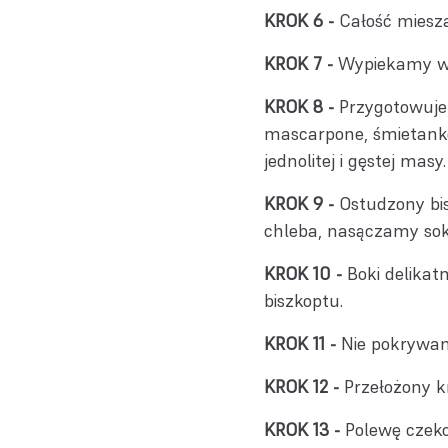
Całość miesz
Wypiekamy w 
Przygotowuje
mascarpone, śmietank
jednolitej i gęstej masy.
Ostudzony bi
chleba, nasączamy s
Boki delikat
biszkoptu.
Nie pokrywam
Przełożony 
Polewę czeko