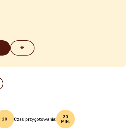
🧡
20
Czas przygotowania:
20
MIN.