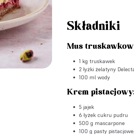
Składniki
Mus truskawkow
1 kg truskawek
2 łyżki
żelatyny Delect
100 ml wody
Krem pistacjowy
5 jajek
6 łyżek cukru pudru
500 g mascarpone
100 g pasty pistacjowe