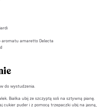
ardi
o aromatu amaretto Delecta
nd
nie
aw do wystudzenia.
ałek. Białka ubij ze szczyptą soli na sztywną pianę.
j cukier puder i z pomocą trzepaczki ubij na jasną,