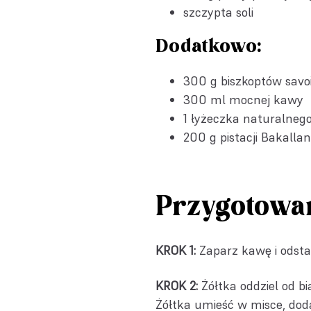
szczypta soli
Dodatkowo:
300 g biszkoptów savoi
300 ml mocnej kawy
1 łyżeczka
naturalneg
200 g
pistacji Bakalla
Przygotowa
KROK 1:
Zaparz kawę i odst
KROK 2:
Żółtka oddziel od bi
Żółtka umieść w misce, doda