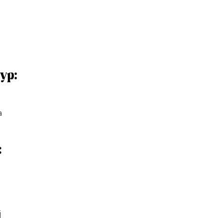
yp:
a
:
j