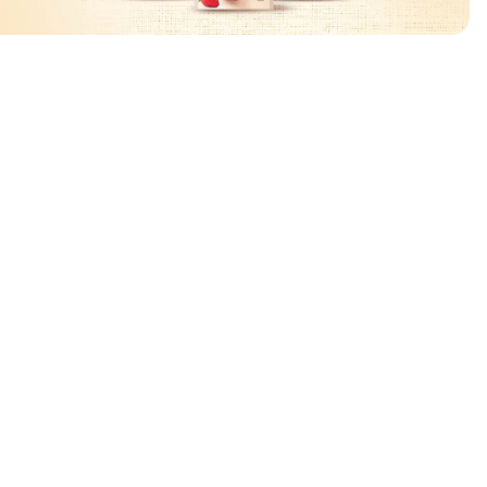
ować
🧡
🧡