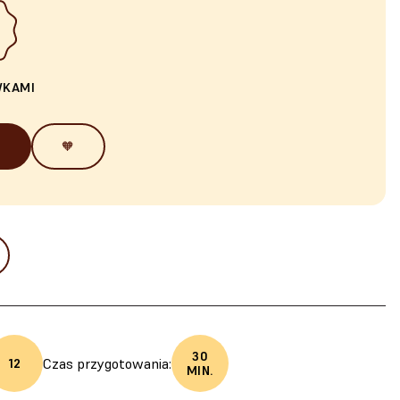
WKAMI
🧡
30
Czas przygotowania:
12
MIN.