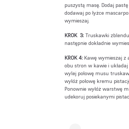
puszystą masę. Dodaj pastę 
dodawaj po łyżce mascarpone
wymieszaj.
KROK 3:
Truskawki zblenduj
następnie dokładnie wymie
KROK 4:
Kawę wymieszaj z a
obu stron w kawie i układa
wylej połowę musu truskawk
wyłóż połowę kremu pistacj
Ponownie wyłóż warstwę mu
udekoruj posiekanymi pistac