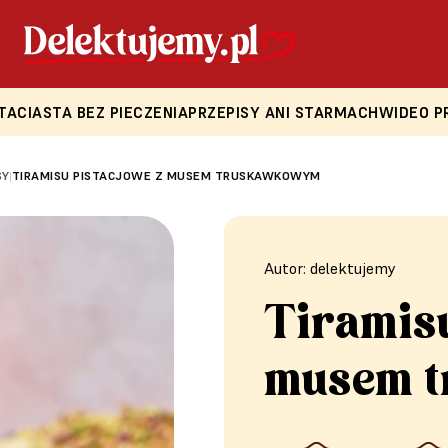
TA
CIASTA BEZ PIECZENIA
PRZEPISY ANI STARMACH
WIDEO P
SY
TIRAMISU PISTACJOWE Z MUSEM TRUSKAWKOWYM
|
Autor: delektujemy
Tiramisu
musem 