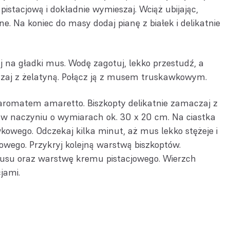
pistacjową i dokładnie wymieszaj. Wciąż ubijając,
. Na koniec do masy dodaj pianę z białek i delikatnie
 na gładki mus. Wodę zagotuj, lekko przestudź, a
szaj z żelatyną. Połącz ją z musem truskawkowym.
romatem amaretto. Biszkopty delikatnie zamaczaj z
j w naczyniu o wymiarach ok. 30 x 20 cm. Na ciastka
owego. Odczekaj kilka minut, aż mus lekko stężeje i
owego. Przykryj kolejną warstwą biszkoptów.
su oraz warstwę kremu pistacjowego. Wierzch
jami.