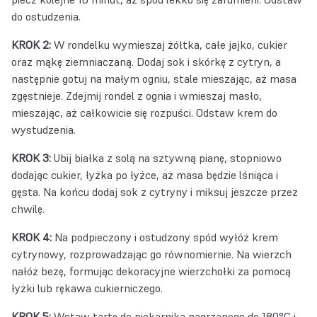
do ostudzenia.
KROK 2:
W rondelku wymieszaj żółtka, całe jajko, cukier
oraz mąkę ziemniaczaną. Dodaj sok i skórkę z cytryn, a
następnie gotuj na małym ogniu, stale mieszając, aż masa
zgęstnieje. Zdejmij rondel z ognia i wmieszaj masło,
mieszając, aż całkowicie się rozpuści. Odstaw krem do
wystudzenia.
KROK 3:
Ubij białka z solą na sztywną pianę, stopniowo
dodając cukier, łyżka po łyżce, aż masa będzie lśniąca i
gęsta. Na końcu dodaj sok z cytryny i miksuj jeszcze przez
chwilę.
KROK 4:
Na podpieczony i ostudzony spód wyłóż krem
cytrynowy, rozprowadzając go równomiernie. Na wierzch
nałóż bezę, formując dekoracyjne wierzchołki za pomocą
łyżki lub rękawa cukierniczego.
KROK 5:
Wstaw tartę do piekarnika nagrzanego do 180°C i