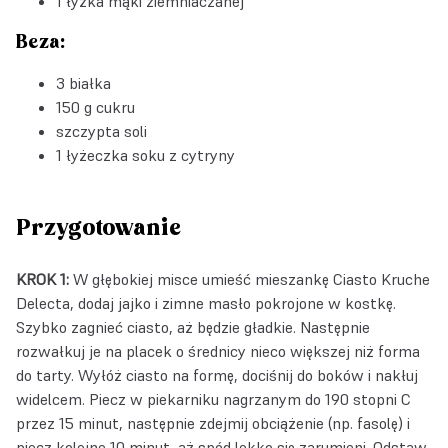
1 łyżka mąki ziemniaczanej
Beza:
3 białka
150 g cukru
szczypta soli
1 łyżeczka soku z cytryny
Przygotowanie
KROK 1:
W głębokiej misce umieść mieszankę Ciasto Kruche
Delecta, dodaj jajko i zimne masło pokrojone w kostkę.
Szybko zagnieć ciasto, aż będzie gładkie. Następnie
rozwałkuj je na placek o średnicy nieco większej niż forma
do tarty. Wyłóż ciasto na formę, dociśnij do boków i nakłuj
widelcem. Piecz w piekarniku nagrzanym do 190 stopni C
przez 15 minut, następnie zdejmij obciążenie (np. fasolę) i
piecz kolejne 10 minut, aż spód lekko się zarumieni. Odstaw