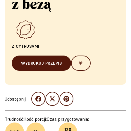
z bezą
Z CYTRUSAMI
WYDRUKUJ PRZEPIS
🧡
Udostępnij:
Trudność:
Ilość porcji:
Czas przygotowania:
120