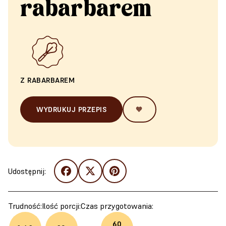
rabarbarem
Z RABARBAREM
WYDRUKUJ PRZEPIS
🧡
Udostępnij:
Trudność:
Ilość porcji:
Czas przygotowania:
60