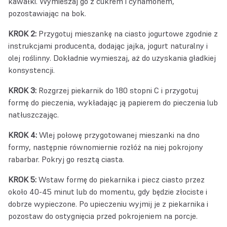
kawałki. Wymieszaj go z cukrem i cynamonem,
pozostawiając na bok.
KROK 2:
Przygotuj mieszankę na ciasto jogurtowe zgodnie z
instrukcjami producenta, dodając jajka, jogurt naturalny i
olej roślinny. Dokładnie wymieszaj, aż do uzyskania gładkiej
konsystencji.
KROK 3:
Rozgrzej piekarnik do 180 stopni C i przygotuj
formę do pieczenia, wykładając ją papierem do pieczenia lub
natłuszczając.
KROK 4:
Wlej połowę przygotowanej mieszanki na dno
formy, następnie równomiernie rozłóż na niej pokrojony
rabarbar. Pokryj go resztą ciasta.
KROK 5:
Wstaw formę do piekarnika i piecz ciasto przez
około 40-45 minut lub do momentu, gdy będzie złociste i
dobrze wypieczone. Po upieczeniu wyjmij je z piekarnika i
pozostaw do ostygnięcia przed pokrojeniem na porcje.