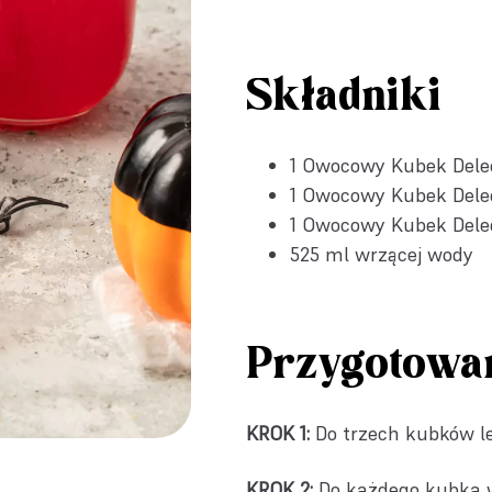
Składniki
1 Owocowy Kubek Dele
1 Owocowy Kubek Del
1 Owocowy Kubek Dele
525 ml wrzącej wody
Przygotowa
KROK 1:
Do trzech kubków le
KROK 2:
Do każdego kubka ws