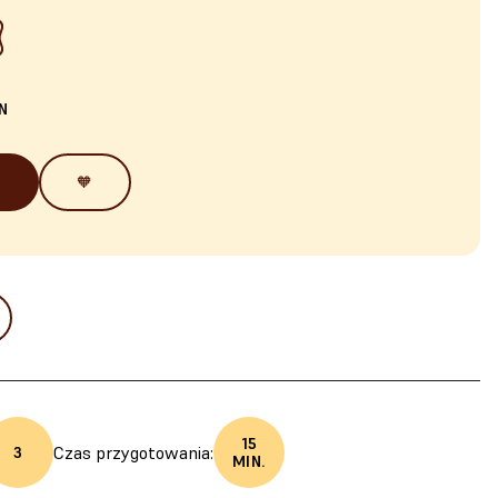
N
🧡
15
Czas przygotowania:
3
MIN.