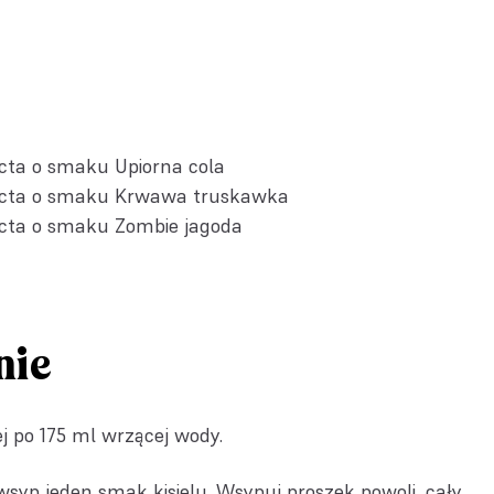
cta o smaku Upiorna cola
ecta o smaku Krwawa truskawka
cta o smaku Zombie jagoda
nie
j po 175 ml wrzącej wody.
yp jeden smak kisielu. Wsypuj proszek powoli, cały