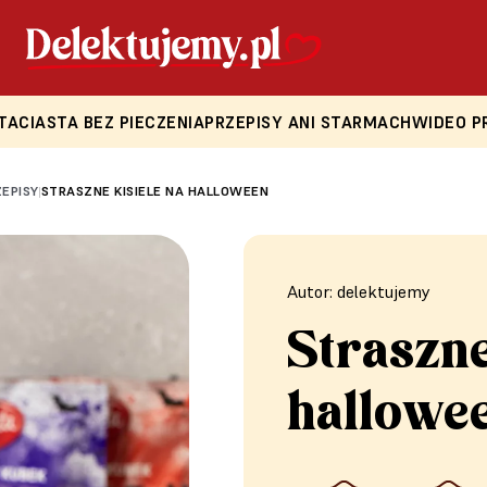
TA
CIASTA BEZ PIECZENIA
PRZEPISY ANI STARMACH
WIDEO P
ZEPISY
STRASZNE KISIELE NA HALLOWEEN
|
Autor: delektujemy
Straszne
hallowe