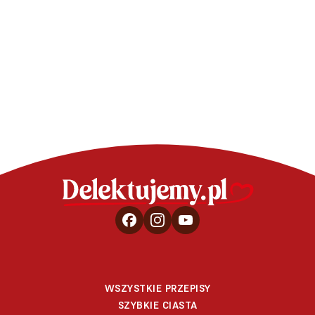
CIASTA - SPRAW
Ciasto 
WSZYSTKIE PRZEPISY
SZYBKIE CIASTA