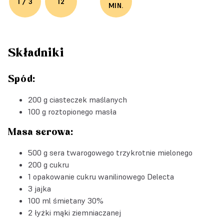
1 / 3
12
MIN.
Składniki
Spód:
200 g ciasteczek maślanych
100 g roztopionego masła
Masa serowa:
500 g sera twarogowego trzykrotnie mielonego
200 g cukru
1 opakowanie
cukru wanilinowego Delecta
3 jajka
100 ml śmietany 30%
2 łyżki mąki ziemniaczanej