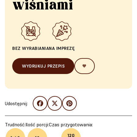
wiśniami
BEZ WYRABIANIA
NA IMPREZĘ
WYDRUKUJ PRZEPIS
🧡
Udostępnij:
Trudność:
Ilość porcji:
Czas przygotowania:
120