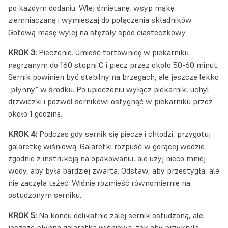
po każdym dodaniu. Wlej śmietanę, wsyp mąkę
ziemniaczaną i wymieszaj do połączenia składników.
Gotową masę wylej na stężały spód ciasteczkowy.
KROK 3:
Pieczenie. Umieść tortownicę w piekarniku
nagrzanym do 160 stopni C i piecz przez około 50-60 minut.
Sernik powinien być stabilny na brzegach, ale jeszcze lekko
„płynny” w środku. Po upieczeniu wyłącz piekarnik, uchyl
drzwiczki i pozwól sernikowi ostygnąć w piekarniku przez
około 1 godzinę.
KROK 4:
Podczas gdy sernik się piecze i chłodzi, przygotuj
galaretkę wiśniową. Galaretki rozpuść w gorącej wodzie
zgodnie z instrukcją na opakowaniu, ale użyj nieco mniej
wody, aby była bardziej zwarta. Odstaw, aby przestygła, ale
nie zaczęła tężeć. Wiśnie rozmieść równomiernie na
ostudzonym serniku.
KROK 5:
Na końcu delikatnie zalej sernik ostudzoną, ale
jeszcze płynną galaretką wiśniową, tak aby przykryła