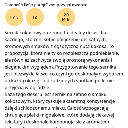
Trudność:
Ilość porcji:
Czas przygotowania:
20
1 / 3
12
MIN.
Sernik kokosowy na zimno to idealny deser dla
każdego, kto ceni sobie połączenie delikatnych,
kremowych smaków z egzotyczną nutą kokosa. To
propozycja, która nie tylko rozpieszcza podniebienie,
ale również zachwyca swoją prostotą wykonania i
eleganckim wyglądem. Przygotowanie tego sernika
jest niezwykle łatwe, co czyni go doskonałym wyborem
na każdą okazję – od rodzinnych spotkań po letnie
przyjęcia w ogrodzie.
Bazą tego deseru jest sernik na zimno o smaku
kokosowym, który zyskuje aksamitną konsystencję
dzięki schłodzonemu mleku. Całość wzbogacają
chrupiące płatki migdałowe, które dodają ciekawej
tekstury i doskonale komponują się z aromatem