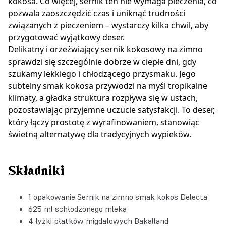
kokosa. Co więcej, sernik ten nie wymaga pieczenia, co
pozwala zaoszczędzić czas i uniknąć trudności
związanych z pieczeniem – wystarczy kilka chwil, aby
przygotować wyjątkowy deser.
Delikatny i orzeźwiający sernik kokosowy na zimno
sprawdzi się szczególnie dobrze w ciepłe dni, gdy
szukamy lekkiego i chłodzącego przysmaku. Jego
subtelny smak kokosa przywodzi na myśl tropikalne
klimaty, a gładka struktura rozpływa się w ustach,
pozostawiając przyjemne uczucie satysfakcji. To deser,
który łączy prostotę z wyrafinowaniem, stanowiąc
świetną alternatywę dla tradycyjnych wypieków.
Składniki
1 opakowanie
Sernik na zimno smak kokos Delecta
625 ml schłodzonego mleka
4 łyżki
płatków migdałowych Bakalland